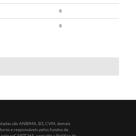
8
8
entadas são ANBIMA, B3, CVM, demais
ntures e responsáveis pelos fundos de
do pelo reCAPTCHA, consulte a
Política de