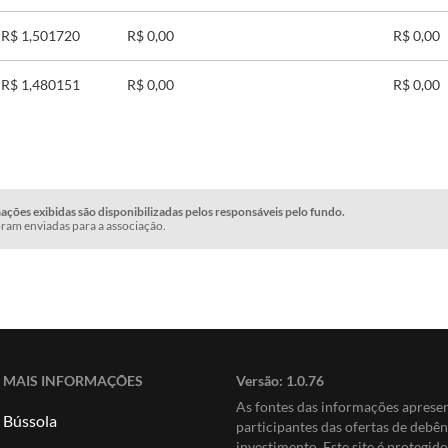
R$ 1,501720
R$ 0,00
R$ 0,00
R$ 1,480151
R$ 0,00
R$ 0,00
ções exibidas são disponibilizadas pelos responsáveis pelo fundo.
ram enviadas para a associação.
MAIS INFORMAÇÕES
Versão:
1.0.76
As fontes das informações apres
Bússola
participantes das ofertas de debê
investimento. Este site é protegi