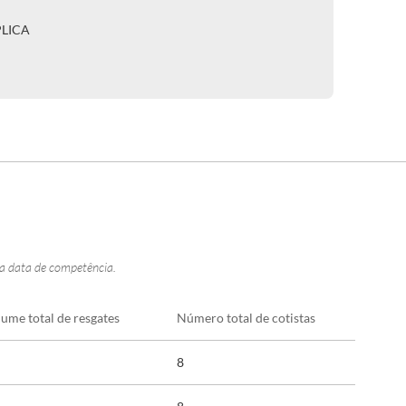
PLICA
na data de competência.
lume total de resgates
Número total de cotistas
8