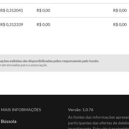
R$ 0,312041
R$ 0,00
R$ 0,00
R$ 0,312339
R$ 0,00
R$ 0,00
ções exibidas são disponibilizadas pelos responsáveis pelo fundo.
ram enviadas para a associação.
MAIS INFORMAÇÕES
Versão:
1.0.76
As fontes das informações apres
Bússola
participantes das ofertas de debê
investimento. Este site é protegi