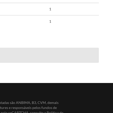
1
1
entadas são ANBIMA, B3, CVM, demais
ntures e responsáveis pelos fundos de
do pelo reCAPTCHA, consulte a
Política de