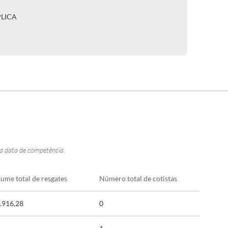
PLICA
na data de competência.
lume total de resgates
Número total de cotistas
.916,28
0