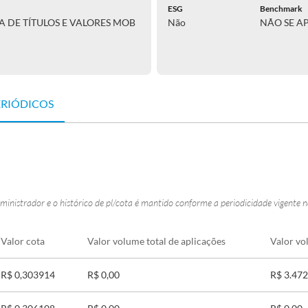
ESG
Benchmark
RA DE TÍTULOS E VALORES MOB
Não
NÃO SE A
ERIÓDICOS
ministrador e o histórico de pl/cota é mantido conforme a periodicidade vigente 
Valor cota
Valor volume total de aplicações
Valor vo
R$ 0,303914
R$ 0,00
R$ 3.472