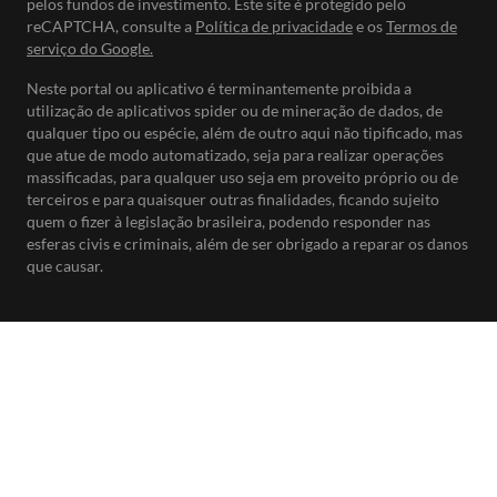
pelos fundos de investimento. Este site é protegido pelo
reCAPTCHA, consulte a
Política de privacidade
e os
Termos de
serviço do Google.
Neste portal ou aplicativo é terminantemente proibida a
utilização de aplicativos spider ou de mineração de dados, de
qualquer tipo ou espécie, além de outro aqui não tipificado, mas
que atue de modo automatizado, seja para realizar operações
massificadas, para qualquer uso seja em proveito próprio ou de
terceiros e para quaisquer outras finalidades, ficando sujeito
quem o fizer à legislação brasileira, podendo responder nas
esferas civis e criminais, além de ser obrigado a reparar os danos
que causar.