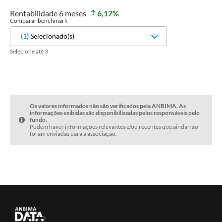
Rentabilidade
6 meses
6,17
%
Comparar benchmark
(
1
)
Selecionado(s)
Selecione até 3
Os valores informados não são verificados pela ANBIMA. As
informações exibidas são disponibilizadas pelos responsáveis pelo
fundo.
Podem haver informações relevantes e/ou recentes que ainda não
foram enviadas para a associação.