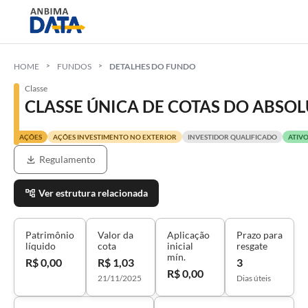
HOME
FUNDOS
DETALHES DO FUNDO
Classe
CLASSE ÚNICA DE COTAS DO ABSO
AÇÕES
AÇÕES INVESTIMENTO NO EXTERIOR
INVESTIDOR QUALIFICADO
ATIV
Regulamento
Ver estrutura relacionada
Patrimônio
Valor da
Aplicação
Prazo para
líquido
cota
inicial
resgate
mín.
R$ 0,00
R$ 1,03
3
R$ 0,00
21/11/2025
Dias úteis