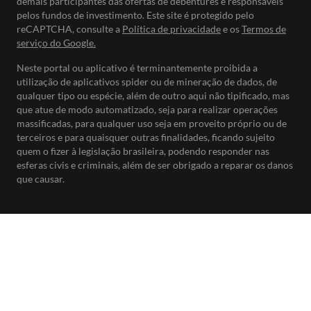
demais participantes das ofertas de debêntures e responsáveis
pelos fundos de investimento. Este site é protegido pelo
reCAPTCHA, consulte a
Política de privacidade
e os
Termos de
serviço do Google.
Neste portal ou aplicativo é terminantemente proibida a
utilização de aplicativos spider ou de mineração de dados, de
qualquer tipo ou espécie, além de outro aqui não tipificado, mas
que atue de modo automatizado, seja para realizar operações
massificadas, para qualquer uso seja em proveito próprio ou de
terceiros e para quaisquer outras finalidades, ficando sujeito
quem o fizer à legislação brasileira, podendo responder nas
esferas civis e criminais, além de ser obrigado a reparar os danos
que causar.