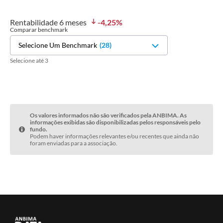
Rentabilidade
6 meses
-4,25
%
Comparar benchmark
Selecione Um Benchmark
(
28
)
Selecione até 3
Os valores informados não são verificados pela ANBIMA. As
informações exibidas são disponibilizadas pelos responsáveis pelo
fundo.
Podem haver informações relevantes e/ou recentes que ainda não
foram enviadas para a associação.