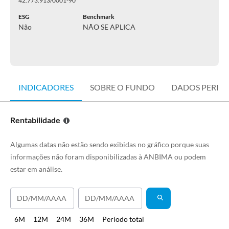
42.773.913/0001-90
ESG
Benchmark
Não
NÃO SE APLICA
INDICADORES
SOBRE O FUNDO
DADOS PERIÓ
Rentabilidade
Algumas datas não estão sendo exibidas no gráfico porque suas
informações não foram disponibilizadas à ANBIMA ou podem
estar em análise.
6M
12M
24M
36M
Período total