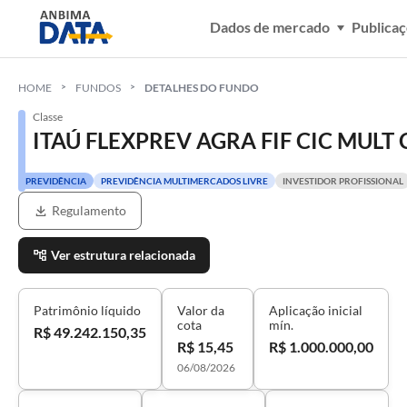
Dados de mercado
Publica
HOME
FUNDOS
DETALHES DO FUNDO
Classe
ITAÚ FLEXPREV AGRA FIF CIC MULT 
PREVIDÊNCIA
PREVIDÊNCIA MULTIMERCADOS LIVRE
INVESTIDOR PROFISSIONAL
Regulamento
Ver estrutura relacionada
Patrimônio líquido
Valor da
Aplicação inicial
cota
mín.
R$ 49.242.150,35
R$ 15,45
R$ 1.000.000,00
06/08/2026