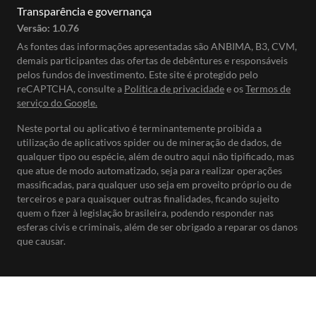
Transparência e governança
Versão:
1.0.76
As fontes das informações apresentadas são ANBIMA, B3, CVM,
demais participantes das ofertas de debêntures e responsáveis
pelos fundos de investimento. Este site é protegido pelo
reCAPTCHA, consulte a
Política de privacidade
e os
Termos de
serviço do Google.
Neste portal ou aplicativo é terminantemente proibida a
utilização de aplicativos spider ou de mineração de dados, de
qualquer tipo ou espécie, além de outro aqui não tipificado, mas
que atue de modo automatizado, seja para realizar operações
massificadas, para qualquer uso seja em proveito próprio ou de
terceiros e para quaisquer outras finalidades, ficando sujeito
quem o fizer à legislação brasileira, podendo responder nas
esferas civis e criminais, além de ser obrigado a reparar os danos
que causar.