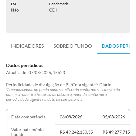
ESG
Benchmark
Não
CDI
INDICADORES
SOBRE O FUNDO
DADOS PERIÓ
Dados periódicos
Atualizado:
07/08/2026, 15h23
Periodicidade de divulgação de PL/Cota vigente*:
Diário
*A periodicidade do fundo pode ser alterada conforme solicitação do
administrador e o histórico de pl/cota é mantido conforme a
periodicidade vigente na data de competência.
06/08/2026
05/08/2026
Data competência
Valor patrimônio
R$ 49.242.150,35
R$ 49.277.715,12
líquido