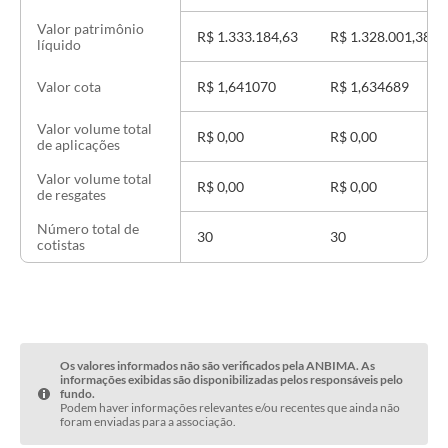
Valor patrimônio
R$ 1.333.184,63
R$ 1.328.001,38
líquido
R$ 1,641070
R$ 1,634689
Valor cota
Valor volume total
R$ 0,00
R$ 0,00
de aplicações
Valor volume total
R$ 0,00
R$ 0,00
de resgates
Número total de
30
30
cotistas
Os valores informados não são verificados pela ANBIMA. As
informações exibidas são disponibilizadas pelos responsáveis pelo
fundo.
Podem haver informações relevantes e/ou recentes que ainda não
foram enviadas para a associação.