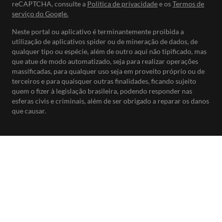
reCAPTCHA, consulte a
Política de privacidade
e os
Termos de
serviço do Google.
Neste portal ou aplicativo é terminantemente proibida a
utilização de aplicativos spider ou de mineração de dados, de
qualquer tipo ou espécie, além de outro aqui não tipificado, mas
que atue de modo automatizado, seja para realizar operações
massificadas, para qualquer uso seja em proveito próprio ou de
terceiros e para quaisquer outras finalidades, ficando sujeito
quem o fizer à legislação brasileira, podendo responder nas
esferas civis e criminais, além de ser obrigado a reparar os danos
que causar.