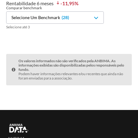
Rentabilidade
6 meses
-11,95
%
Comparar benchmark
Selecione Um Benchmark
(
28
)
Selecione até 3
Os valores informados não são verificados pela ANBIMA. As
informações exibidas são disponibilizadas pelos responsáveis pelo
fundo.
Podem haver informações relevantes e/ou recentes que ainda não
foram enviadas para a associação.