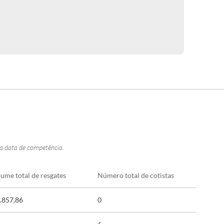
na data de competência.
lume total de resgates
Número total de cotistas
.857,86
0