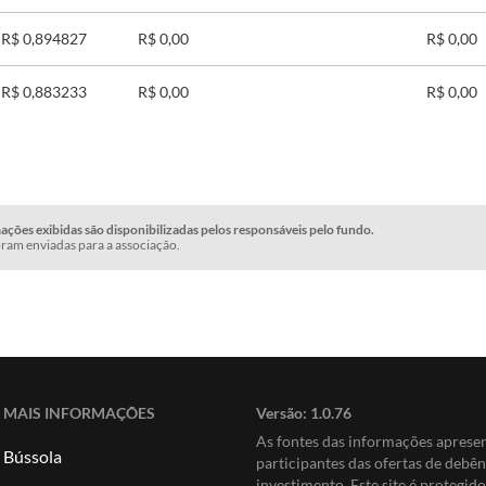
R$ 0,894827
R$ 0,00
R$ 0,00
R$ 0,883233
R$ 0,00
R$ 0,00
ções exibidas são disponibilizadas pelos responsáveis pelo fundo.
ram enviadas para a associação.
MAIS INFORMAÇÕES
Versão:
1.0.76
As fontes das informações apres
Bússola
participantes das ofertas de debê
investimento. Este site é protegi