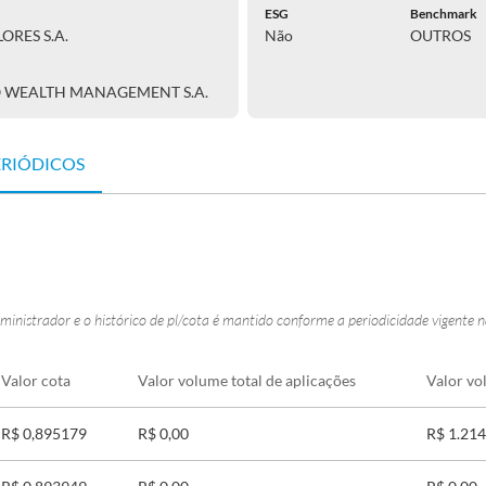
ESG
Benchmark
ORES S.A.
Não
OUTROS
O WEALTH MANAGEMENT S.A.
ERIÓDICOS
ministrador e o histórico de pl/cota é mantido conforme a periodicidade vigente 
Valor cota
Valor volume total de aplicações
Valor vo
R$ 0,895179
R$ 0,00
R$ 1.214