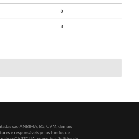
8
8
entadas são ANBIMA, B3, CVM, demais
ntures e responsáveis pelos fundos de
do pelo reCAPTCHA, consulte a
Política de