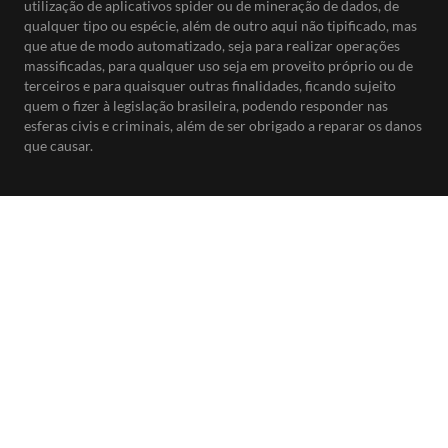
utilização de aplicativos spider ou de mineração de dados, de
qualquer tipo ou espécie, além de outro aqui não tipificado, mas
que atue de modo automatizado, seja para realizar operações
massificadas, para qualquer uso seja em proveito próprio ou de
terceiros e para quaisquer outras finalidades, ficando sujeito
quem o fizer à legislação brasileira, podendo responder nas
esferas civis e criminais, além de ser obrigado a reparar os danos
que causar.