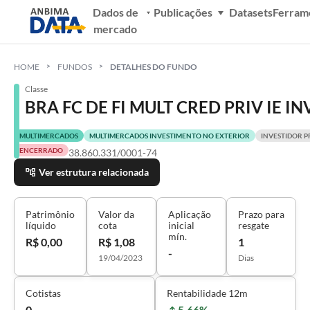
Dados de
Publicações
Datasets
Ferram
mercado
HOME
FUNDOS
DETALHES DO FUNDO
Classe
BRA FC DE FI MULT CRED PRIV IE I
MULTIMERCADOS
MULTIMERCADOS INVESTIMENTO NO EXTERIOR
INVESTIDOR P
ENCERRADO
38.860.331/0001-74
Ver estrutura relacionada
Patrimônio
Valor da
Aplicação
Prazo para
líquido
cota
inicial
resgate
mín.
R$ 0,00
R$ 1,08
1
-
19/04/2023
Dias
Cotistas
Rentabilidade 12m
0
5,66%