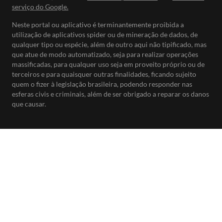
serviço do Google.
Neste portal ou aplicativo é terminantemente proibida a
utilização de aplicativos spider ou de mineração de dados, de
qualquer tipo ou espécie, além de outro aqui não tipificado, mas
que atue de modo automatizado, seja para realizar operações
massificadas, para qualquer uso seja em proveito próprio ou de
terceiros e para quaisquer outras finalidades, ficando sujeito
quem o fizer à legislação brasileira, podendo responder nas
esferas civis e criminais, além de ser obrigado a reparar os danos
que causar.