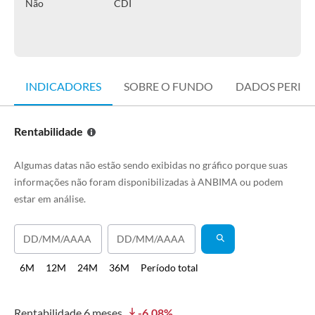
Não
CDI
INDICADORES
SOBRE O FUNDO
DADOS PERIÓ
Rentabilidade
Algumas datas não estão sendo exibidas no gráfico porque suas
informações não foram disponibilizadas à ANBIMA ou podem
estar em análise.
6M
12M
24M
36M
Período total
Rentabilidade
6 meses
-6,08
%