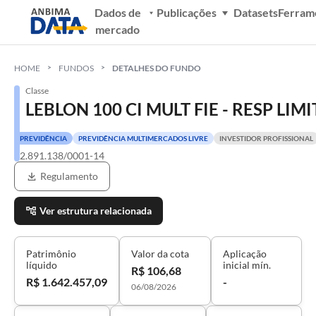
Dados de
Publicações
Datasets
Ferram
mercado
HOME
FUNDOS
DETALHES DO FUNDO
Classe
LEBLON 100 CI MULT FIE - RESP LIM
PREVIDÊNCIA
PREVIDÊNCIA MULTIMERCADOS LIVRE
INVESTIDOR PROFISSIONAL
32.891.138/0001-14
Regulamento
Ver estrutura relacionada
Patrimônio
Valor da cota
Aplicação
líquido
inicial mín.
R$ 106,68
R$ 1.642.457,09
-
06/08/2026