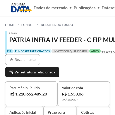
Dados de mercado
Publicações
Datase
HOME
FUNDOS
DETALHES DO FUNDO
Classe
PATRIA INFRA IV FEEDER - C FIP MU
FIP
FUNDOS DE PARTICIPAÇÕES
INVESTIDOR QUALIFICADO
ATIVO
33.493.
Regulamento
Ver estrutura relacionada
Patrimônio líquido
Valor da cota
R$ 1.210.652.489,20
R$ 1.553,06
05/08/2026
Aplicação inicial
Prazo para
Cotistas