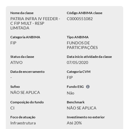
Nome da classe
Código ANBIMA classe
PATRIA INFRA IV FEEDER -
C0000551082
C FIP MULT - RESP
LIMITADA
Categoria ANBIMA
Tipo ANBIMA
FIP
FUNDOS DE
PARTICIPAÇÕES
Status da classe
Data inicio atividade da classe
ATIVO
07/05/2020
Data de encerramento
Categoria CVM
-
FIP
Sufixo
Fundo ESG
NÃO SE APLICA
Não
Composição do fundo
Benchmark
CI
NÃO SE APLICA
Foco de atuação
Investimento no exterior
Infraestrutura
Até 20%