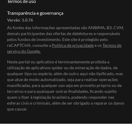
Termos de uso
Transparência e governança
Versão:
1.0.76
As fontes das informações apresentadas são ANBIMA, B3, CVM,
demais participantes das ofertas de debêntures e responsáveis
pelos fundos de investimento. Este site é protegido pelo
reCAPTCHA, consulte a
Política de privacidade
e os
Termos de
serviço do Google.
Neste portal ou aplicativo é terminantemente proibida a
utilização de aplicativos spider ou de mineração de dados, de
qualquer tipo ou espécie, além de outro aqui não tipificado, mas
que atue de modo automatizado, seja para realizar operações
massificadas, para qualquer uso seja em proveito próprio ou de
terceiros e para quaisquer outras finalidades, ficando sujeito
quem o fizer à legislação brasileira, podendo responder nas
esferas civis e criminais, além de ser obrigado a reparar os danos
que causar.