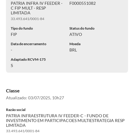
PATRIA INFRA IV FEEDER -
F0000551082
C FIP MULT - RESP
LIMITADA
33.493.641/0001-84
Tipo do fundo
Status do fundo
FIP
ATIVO
Data de encerramento
Moeda
-
BRL
Adaptado RCVM-175
S
Classe
Atualizado:
03/07/2025, 10h27
Razão social
PATRIA INFRAESTRUTURA IV FEEDER-C - FUNDO DE
INVESTIMENTO EM PARTICIPACOES MULTIESTRATEGIA RESP
LIMITADA
33.493.641/0001-84