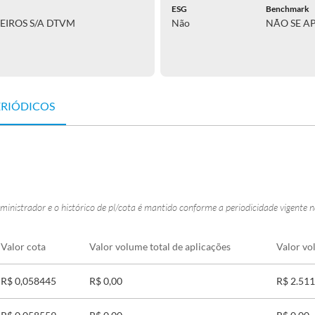
ESG
Benchmark
EIROS S/A DTVM
Não
NÃO SE A
ERIÓDICOS
ministrador e o histórico de pl/cota é mantido conforme a periodicidade vigente 
Valor cota
Valor volume total de aplicações
Valor vo
R$ 0,058445
R$ 0,00
R$ 2.511