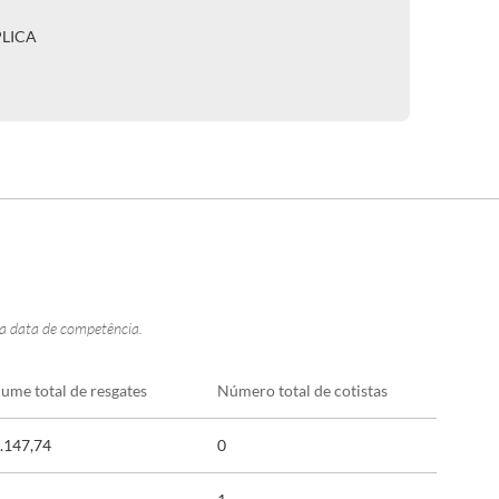
PLICA
na data de competência.
lume total de resgates
Número total de cotistas
.147,74
0