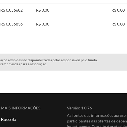
R$ 0,056682
R$ 0,00
R$ 0,00
R$ 0,056836
R$ 0,00
R$ 0,00
ções exibidas são disponibilizadas pelos responsáveis pelo fundo.
ram enviadas para a associação.
MAIS INFORMAÇÕES
Versão:
1.0.76
As fontes das informações apres
Bússola
participantes das ofertas de debê
investimento. Este site é protegi