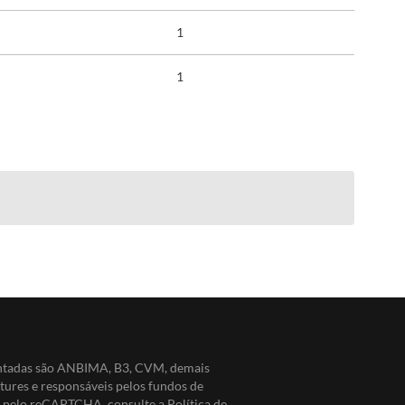
1
1
entadas são ANBIMA, B3, CVM, demais
ntures e responsáveis pelos fundos de
do pelo reCAPTCHA, consulte a
Política de