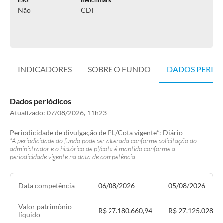
ESG
Benchmark
Não
CDI
INDICADORES
SOBRE O FUNDO
DADOS PERIÓ
Dados periódicos
Atualizado:
07/08/2026, 11h23
Periodicidade de divulgação de PL/Cota vigente*:
Diário
*A periodicidade do fundo pode ser alterada conforme solicitação do
administrador e o histórico de pl/cota é mantido conforme a
periodicidade vigente na data de competência.
06/08/2026
05/08/2026
Data competência
Valor patrimônio
R$ 27.180.660,94
R$ 27.125.028,61
líquido