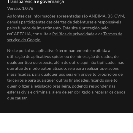
Transparência e governança
Versão:
1.0.76
As fontes das informações apresentadas são ANBIMA, B3, CVM,
demais participantes das ofertas de debêntures e responsáveis
pelos fundos de investimento. Este site é protegido pelo
reCAPTCHA, consulte a
Política de privacidade
e os
Termos de
serviço do Google.
Neste portal ou aplicativo é terminantemente proibida a
utilização de aplicativos spider ou de mineração de dados, de
qualquer tipo ou espécie, além de outro aqui não tipificado, mas
que atue de modo automatizado, seja para realizar operações
massificadas, para qualquer uso seja em proveito próprio ou de
terceiros e para quaisquer outras finalidades, ficando sujeito
quem o fizer à legislação brasileira, podendo responder nas
esferas civis e criminais, além de ser obrigado a reparar os danos
que causar.