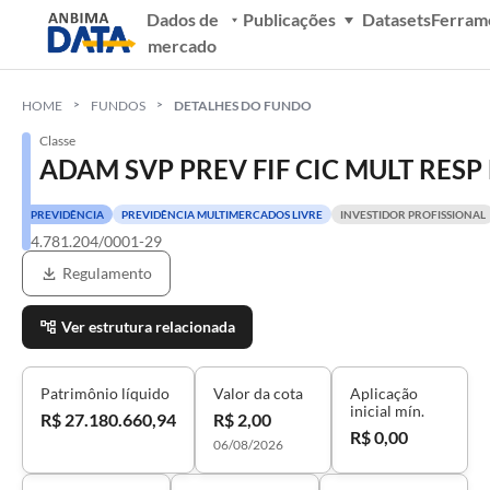
Dados de
Publicações
Datasets
Ferram
mercado
HOME
FUNDOS
DETALHES DO FUNDO
Classe
ADAM SVP PREV FIF CIC MULT RESP
PREVIDÊNCIA
PREVIDÊNCIA MULTIMERCADOS LIVRE
INVESTIDOR PROFISSIONAL
34.781.204/0001-29
Regulamento
Ver estrutura relacionada
Patrimônio líquido
Valor da cota
Aplicação
inicial mín.
R$ 27.180.660,94
R$ 2,00
R$ 0,00
06/08/2026