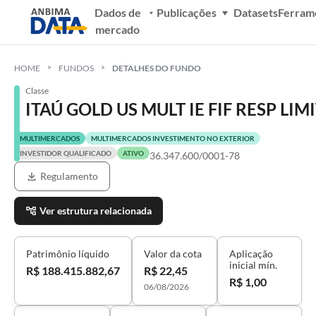
Dados de
Publicações
Datasets
Ferram
mercado
HOME
FUNDOS
DETALHES DO FUNDO
Classe
ITAÚ GOLD US MULT IE FIF RESP LIM
MULTIMERCADOS
MULTIMERCADOS INVESTIMENTO NO EXTERIOR
INVESTIDOR QUALIFICADO
ATIVO
36.347.600/0001-78
Regulamento
Ver estrutura relacionada
Patrimônio líquido
Valor da cota
Aplicação
inicial mín.
R$ 188.415.882,67
R$ 22,45
R$ 1,00
06/08/2026