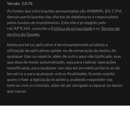
Versão:
1.0.76
As fontes das informações apresentadas são ANBIMA, B3, CVM,
demais participantes das ofertas de debêntures e responsáveis
pelos fundos de investimento. Este site é protegido pelo
reCAPTCHA, consulte a
Política de privacidade
e os
Termos de
serviço do Google.
Neste portal ou aplicativo é terminantemente proibida a
utilização de aplicativos spider ou de mineração de dados, de
qualquer tipo ou espécie, além de outro aqui não tipificado, mas
que atue de modo automatizado, seja para realizar operações
massificadas, para qualquer uso seja em proveito próprio ou de
terceiros e para quaisquer outras finalidades, ficando sujeito
quem o fizer à legislação brasileira, podendo responder nas
esferas civis e criminais, além de ser obrigado a reparar os danos
que causar.