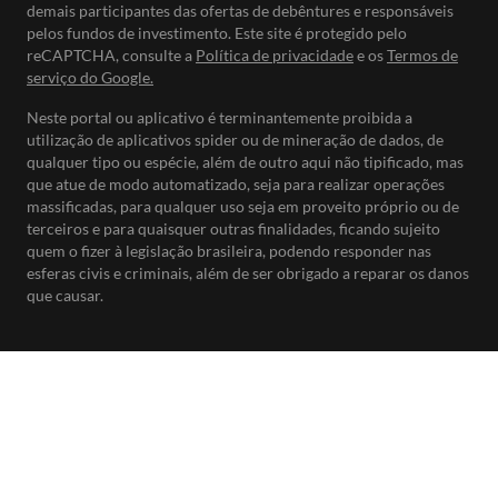
demais participantes das ofertas de debêntures e responsáveis
pelos fundos de investimento. Este site é protegido pelo
reCAPTCHA, consulte a
Política de privacidade
e os
Termos de
serviço do Google.
Neste portal ou aplicativo é terminantemente proibida a
utilização de aplicativos spider ou de mineração de dados, de
qualquer tipo ou espécie, além de outro aqui não tipificado, mas
que atue de modo automatizado, seja para realizar operações
massificadas, para qualquer uso seja em proveito próprio ou de
terceiros e para quaisquer outras finalidades, ficando sujeito
quem o fizer à legislação brasileira, podendo responder nas
esferas civis e criminais, além de ser obrigado a reparar os danos
que causar.