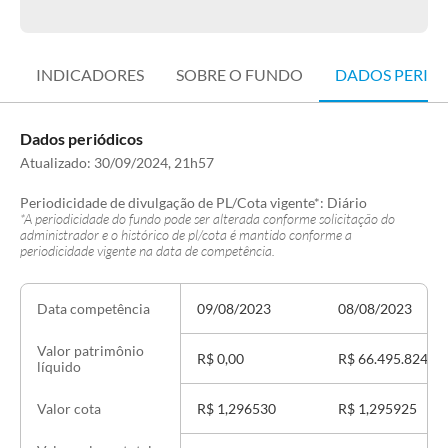
INDICADORES
SOBRE O FUNDO
DADOS PERIÓ
Dados periódicos
Atualizado:
30/09/2024, 21h57
Periodicidade de divulgação de PL/Cota vigente*:
Diário
*A periodicidade do fundo pode ser alterada conforme solicitação do
administrador e o histórico de pl/cota é mantido conforme a
periodicidade vigente na data de competência.
09/08/2023
08/08/2023
Data competência
Valor patrimônio
R$ 0,00
R$ 66.495.824,70
líquido
R$ 1,296530
R$ 1,295925
Valor cota