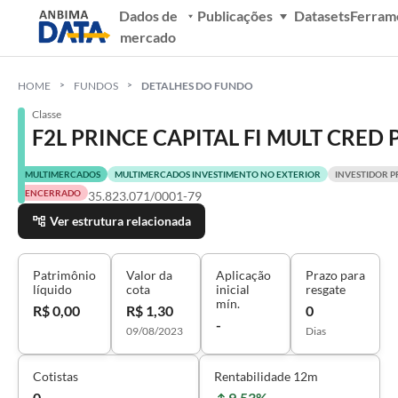
Dados de
Publicações
Datasets
Ferram
mercado
HOME
FUNDOS
DETALHES DO FUNDO
Classe
F2L PRINCE CAPITAL FI MULT CRED P
MULTIMERCADOS
MULTIMERCADOS INVESTIMENTO NO EXTERIOR
INVESTIDOR P
ENCERRADO
35.823.071/0001-79
Ver estrutura relacionada
Patrimônio
Valor da
Aplicação
Prazo para
líquido
cota
inicial
resgate
mín.
R$ 0,00
R$ 1,30
0
-
09/08/2023
Dias
Cotistas
Rentabilidade 12m
0
9,53%