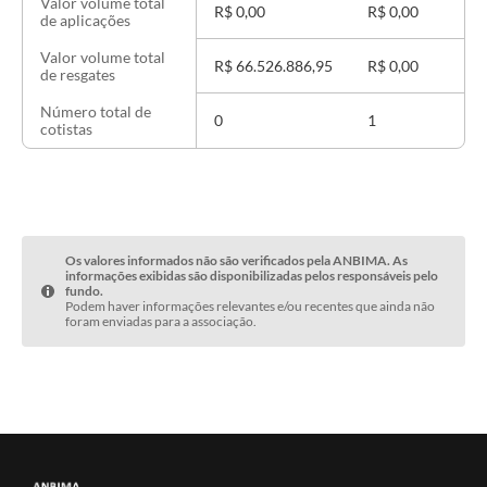
Valor volume total
R$ 0,00
R$ 0,00
de aplicações
Valor volume total
R$ 66.526.886,95
R$ 0,00
de resgates
Número total de
0
1
cotistas
Os valores informados não são verificados pela ANBIMA. As
informações exibidas são disponibilizadas pelos responsáveis pelo
fundo.
Podem haver informações relevantes e/ou recentes que ainda não
foram enviadas para a associação.