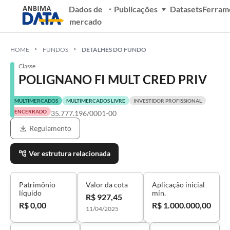
Dados de
Publicações
Datasets
Ferram
mercado
HOME
FUNDOS
DETALHES DO FUNDO
Classe
POLIGNANO FI MULT CRED PRIV
MULTIMERCADOS
MULTIMERCADOS LIVRE
INVESTIDOR PROFISSIONAL
ENCERRADO
35.777.196/0001-00
Regulamento
Ver estrutura relacionada
Patrimônio
Valor da cota
Aplicação inicial
líquido
mín.
R$ 927,45
R$ 0,00
R$ 1.000.000,00
11/04/2025