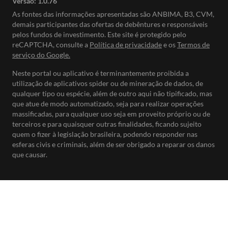
Versão:
1.0.76
As fontes das informações apresentadas são ANBIMA, B3, CVM,
demais participantes das ofertas de debêntures e responsáveis
pelos fundos de investimento. Este site é protegido pelo
reCAPTCHA, consulte a
Política de privacidade
e os
Termos de
serviço do Google.
Neste portal ou aplicativo é terminantemente proibida a
utilização de aplicativos spider ou de mineração de dados, de
qualquer tipo ou espécie, além de outro aqui não tipificado, mas
que atue de modo automatizado, seja para realizar operações
massificadas, para qualquer uso seja em proveito próprio ou de
terceiros e para quaisquer outras finalidades, ficando sujeito
quem o fizer à legislação brasileira, podendo responder nas
esferas civis e criminais, além de ser obrigado a reparar os danos
que causar.