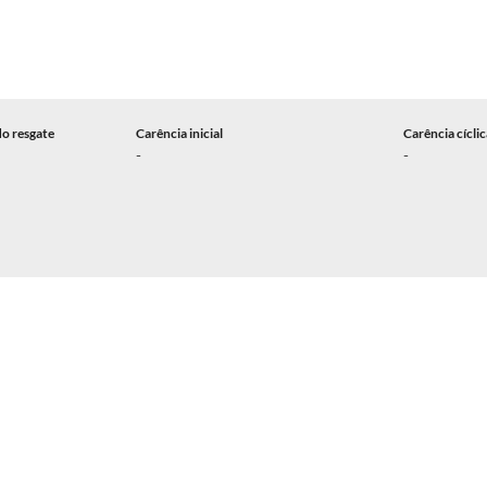
do resgate
Carência inicial
Carência cícli
-
-