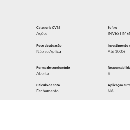
Categoria CVM
Sufixo
Ações
INVESTIME
Foco de atuação
Investimento 
Não se Aplica
Até 100%
Forma de condomínio
Responsabilid
Aberto
S
Cálculo da cota
Aplicação aut
Fechamento
NA