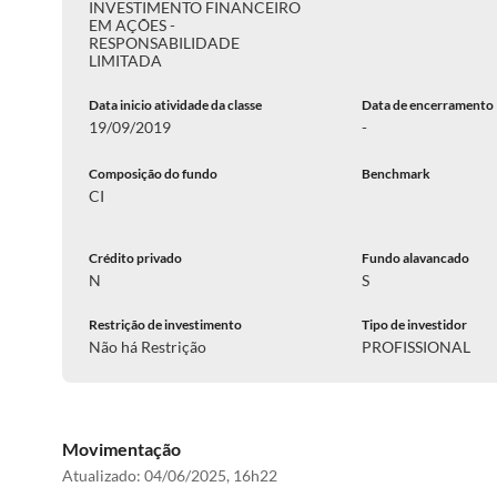
INVESTIMENTO FINANCEIRO
EM AÇÕES -
RESPONSABILIDADE
LIMITADA
Data inicio atividade da classe
Data de encerramento
19/09/2019
-
Composição do fundo
Benchmark
CI
Crédito privado
Fundo alavancado
N
S
Restrição de investimento
Tipo de investidor
Não há Restrição
PROFISSIONAL
Movimentação
Atualizado:
04/06/2025, 16h22