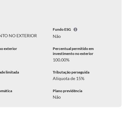
Fundo ESG
NTO NO EXTERIOR
Não
no exterior
Percentual permitido em
investimento no exterior
100.00%
ade limitada
Tributação perseguida
Alíquota de 15%
omática
Plano previdência
Não