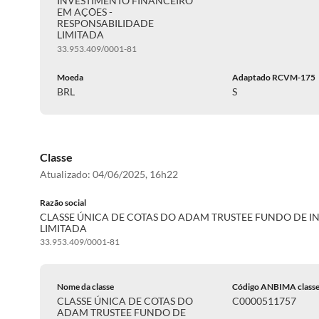
INVESTIMENTO FINANCEIRO
EM AÇÕES -
RESPONSABILIDADE
LIMITADA
33.953.409/0001-81
Moeda
Adaptado RCVM-175
BRL
S
Classe
Atualizado:
04/06/2025, 16h22
Razão social
CLASSE ÚNICA DE COTAS DO ADAM TRUSTEE FUNDO DE I
LIMITADA
33.953.409/0001-81
Nome da classe
Código ANBIMA class
CLASSE ÚNICA DE COTAS DO
C0000511757
ADAM TRUSTEE FUNDO DE