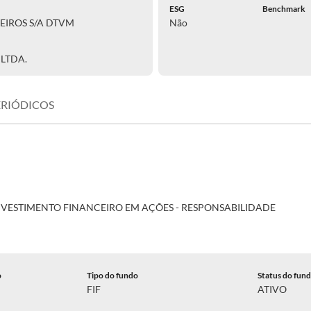
ESG
Benchmark
EIROS S/A DTVM
Não
LTDA.
ERIÓDICOS
NVESTIMENTO FINANCEIRO EM AÇÕES - RESPONSABILIDADE
o
Tipo do fundo
Status do fun
FIF
ATIVO