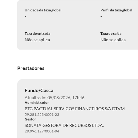
Unidade da taxa global
Perfil da taxa global
-
-
Taxa de entrada
Taxa de saída
Não se aplica
Não se aplica
Prestadores
Fundo/Casca
Atualizado: 05/08/2026, 17h46
Administrador
BTG PACTUAL SERVICOS FINANCEIROS S/A DTVM
59.281.253/0001-23
Gestor
SONATA GESTORA DE RECURSOS LTDA.
29.996.127/0001-94