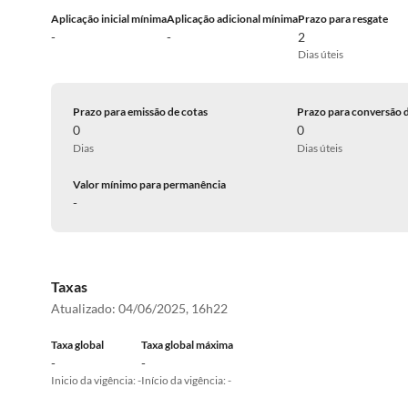
Aplicação inicial mínima
Aplicação adicional mínima
Prazo para resgate
-
-
2
Dias úteis
Prazo para emissão de cotas
Prazo para conversão 
0
0
Dias
Dias úteis
Valor mínimo para permanência
-
Taxas
Atualizado:
04/06/2025, 16h22
Taxa global
Taxa global máxima
-
-
Inicio da vigência: -
Início da vigência: -