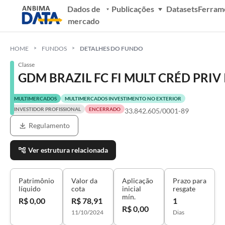
Dados de
Publicações
Datasets
Ferram
mercado
HOME
FUNDOS
DETALHES DO FUNDO
Classe
GDM BRAZIL FC FI MULT CRÉD PRIV 
MULTIMERCADOS
MULTIMERCADOS INVESTIMENTO NO EXTERIOR
INVESTIDOR PROFISSIONAL
ENCERRADO
33.842.605/0001-89
Regulamento
Ver estrutura relacionada
Patrimônio
Valor da
Aplicação
Prazo para
líquido
cota
inicial
resgate
mín.
R$ 0,00
R$ 78,91
1
R$ 0,00
11/10/2024
Dias