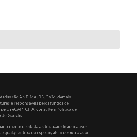
entadas são ANBIMA, B3, CVM, demais
ntures e responsáveis pelos fundos de
do pelo reCAPTCHA, consulte a
Política de
o do Google.
nantemente proibida a utilização de aplicativos
de qualquer tipo ou espécie, além de outro aqui