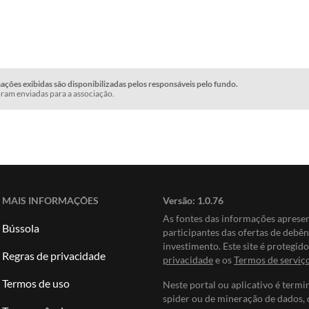
ções exibidas são disponibilizadas pelos responsáveis pelo fundo.
ram enviadas para a associação.
MAIS INFORMAÇÕES
Versão:
1.0.76
As fontes das informações apres
Bússola
participantes das ofertas de debê
investimento. Este site é protegi
Regras de privacidade
privacidade
e os
Termos de serviç
Termos de uso
Neste portal ou aplicativo é termi
spider ou de mineração de dados, 