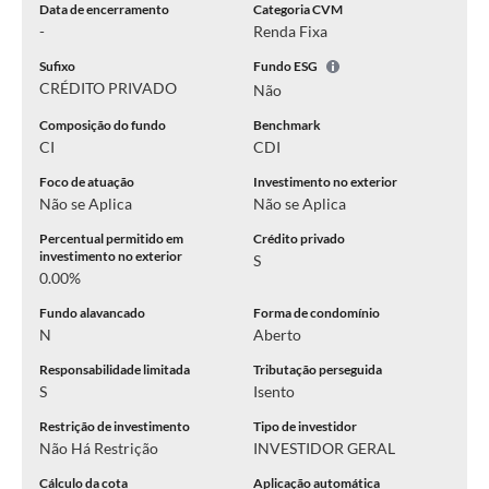
Data de encerramento
Categoria CVM
-
Renda Fixa
Sufixo
Fundo ESG
CRÉDITO PRIVADO
Não
Composição do fundo
Benchmark
CI
CDI
Foco de atuação
Investimento no exterior
Não se Aplica
Não se Aplica
Percentual permitido em
Crédito privado
investimento no exterior
S
0.00%
Fundo alavancado
Forma de condomínio
N
Aberto
Responsabilidade limitada
Tributação perseguida
S
Isento
Restrição de investimento
Tipo de investidor
Não Há Restrição
INVESTIDOR GERAL
Cálculo da cota
Aplicação automática