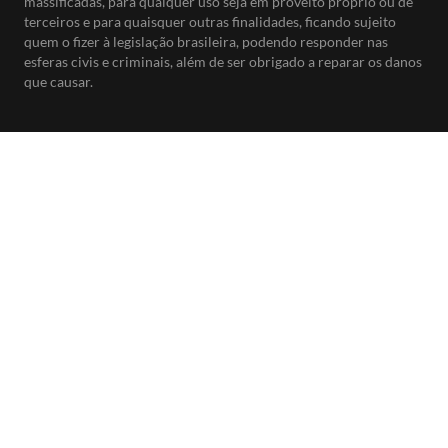
massificadas, para qualquer uso seja em proveito próprio ou de
terceiros e para quaisquer outras finalidades, ficando sujeito
quem o fizer à legislação brasileira, podendo responder nas
esferas civis e criminais, além de ser obrigado a reparar os danos
que causar.