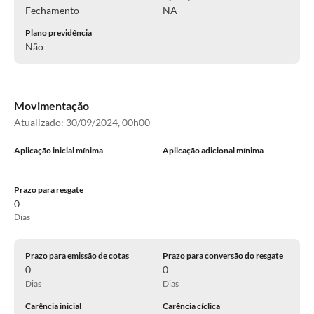
Fechamento
NA
Plano previdência
Não
Movimentação
Atualizado:
30/09/2024, 00h00
Aplicação inicial mínima
Aplicação adicional mínima
-
-
Prazo para resgate
0
Dias
Prazo para emissão de cotas
Prazo para conversão do resgate
0
0
Dias
Dias
Carência inicial
Carência cíclica