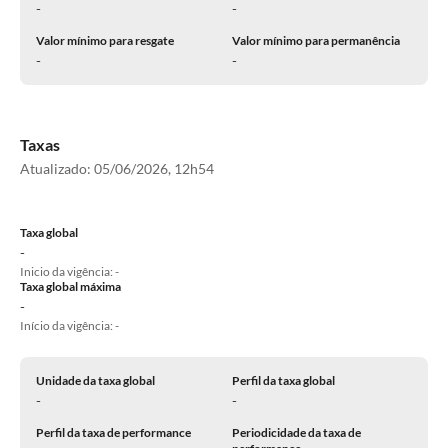
-
-
Valor mínimo para resgate
Valor mínimo para permanência
-
-
Taxas
Atualizado:
05/06/2026, 12h54
Taxa global
-
Inicio da vigência: -
Taxa global máxima
-
Início da vigência: -
Unidade da taxa global
Perfil da taxa global
-
-
Perfil da taxa de performance
Periodicidade da taxa de