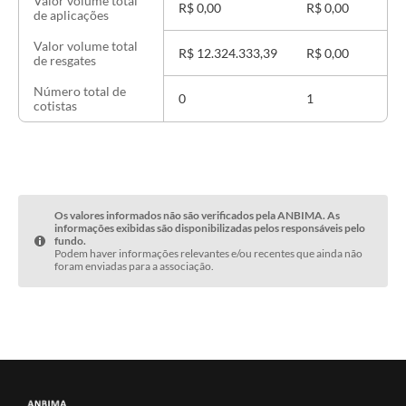
Valor volume total
R$ 0,00
R$ 0,00
de aplicações
Valor volume total
R$ 12.324.333,39
R$ 0,00
de resgates
Número total de
0
1
cotistas
Os valores informados não são verificados pela ANBIMA. As
informações exibidas são disponibilizadas pelos responsáveis pelo
fundo.
Podem haver informações relevantes e/ou recentes que ainda não
foram enviadas para a associação.