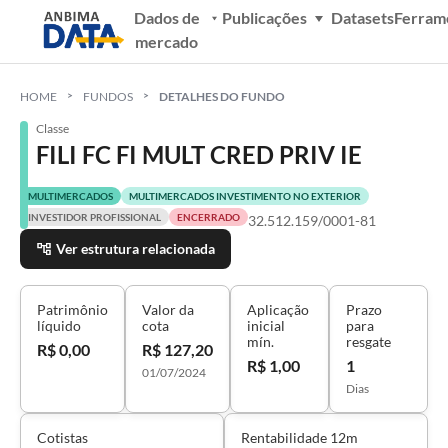
Dados de
Publicações
Datasets
Ferram
mercado
HOME
FUNDOS
DETALHES DO FUNDO
Classe
FILI FC FI MULT CRED PRIV IE
MULTIMERCADOS
MULTIMERCADOS INVESTIMENTO NO EXTERIOR
INVESTIDOR PROFISSIONAL
ENCERRADO
32.512.159/0001-81
Ver estrutura relacionada
Patrimônio
Valor da
Aplicação
Prazo
líquido
cota
inicial
para
mín.
resgate
R$ 0,00
R$ 127,20
R$ 1,00
1
01/07/2024
Dias
Cotistas
Rentabilidade 12m