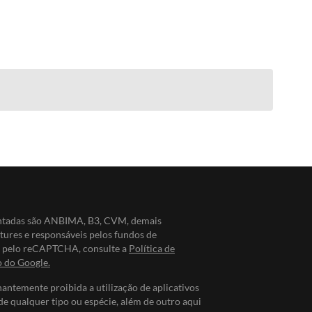
entadas são ANBIMA, B3, CVM, demais
ntures e responsáveis pelos fundos de
do pelo reCAPTCHA, consulte a
Política de
o do Google.
nantemente proibida a utilização de aplicativos
de qualquer tipo ou espécie, além de outro aqui