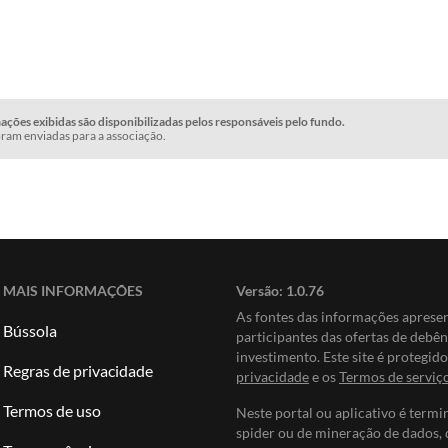
ções exibidas são disponibilizadas pelos responsáveis pelo fundo.
ram enviadas para a associação.
MAIS INFORMAÇÕES
Versão:
1.0.76
As fontes das informações apres
Bússola
participantes das ofertas de debê
investimento. Este site é protegi
Regras de privacidade
privacidade
e os
Termos de serviç
Termos de uso
Neste portal ou aplicativo é termi
spider ou de mineração de dados, 