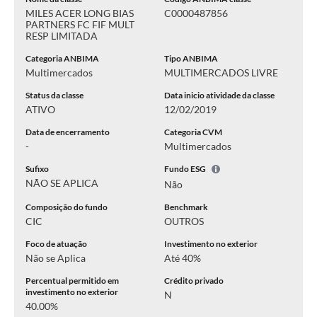
MILES ACER LONG BIAS
C0000487856
PARTNERS FC FIF MULT
RESP LIMITADA
Categoria ANBIMA
Tipo ANBIMA
Multimercados
MULTIMERCADOS LIVRE
Status da classe
Data inicio atividade da classe
ATIVO
12/02/2019
Data de encerramento
Categoria CVM
-
Multimercados
Sufixo
Fundo ESG
NÃO SE APLICA
Não
Composição do fundo
Benchmark
CIC
OUTROS
Foco de atuação
Investimento no exterior
Não se Aplica
Até 40%
Percentual permitido em
Crédito privado
investimento no exterior
N
40.00%