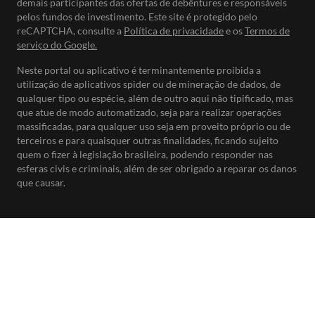
demais participantes das ofertas de debêntures e responsáveis
pelos fundos de investimento. Este site é protegido pelo
reCAPTCHA, consulte a
Política de privacidade
e os
Termos de
serviço do Google.
Neste portal ou aplicativo é terminantemente proibida a
utilização de aplicativos spider ou de mineração de dados, de
qualquer tipo ou espécie, além de outro aqui não tipificado, mas
que atue de modo automatizado, seja para realizar operações
massificadas, para qualquer uso seja em proveito próprio ou de
terceiros e para quaisquer outras finalidades, ficando sujeito
quem o fizer à legislação brasileira, podendo responder nas
esferas civis e criminais, além de ser obrigado a reparar os danos
que causar.