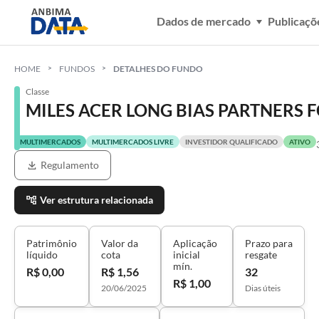
Dados de mercado
Publicaçõ
HOME
FUNDOS
DETALHES DO FUNDO
Classe
MILES ACER LONG BIAS PARTNERS F
MULTIMERCADOS
MULTIMERCADOS LIVRE
INVESTIDOR QUALIFICADO
ATIVO
Regulamento
Ver estrutura relacionada
Patrimônio
Valor da
Aplicação
Prazo para
líquido
cota
inicial
resgate
mín.
R$ 0,00
R$ 1,56
32
R$ 1,00
20/06/2025
Dias úteis