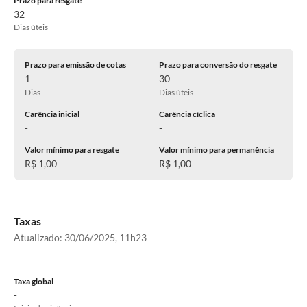
Prazo para resgate
32
Dias úteis
Prazo para emissão de cotas
Prazo para conversão do resgate
1
30
Dias
Dias úteis
Carência inicial
Carência cíclica
-
-
Valor mínimo para resgate
Valor mínimo para permanência
R$ 1,00
R$ 1,00
Taxas
Atualizado:
30/06/2025, 11h23
Taxa global
-