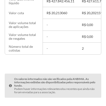
R$ 427.842.456,11
R$ 427.611.710
líquido
R$ 20,213060
R$ 20,202159
Valor cota
Valor volume total
-
R$ 0,00
de aplicações
Valor volume total
-
R$ 0,00
de resgates
Número total de
-
2
cotistas
Os valores informados não são verificados pela ANBIMA. As
informações exibidas são disponibilizadas pelos responsáveis pelo
fundo.
Podem haver informações relevantes e/ou recentes que ainda não
foram enviadas para a associação.