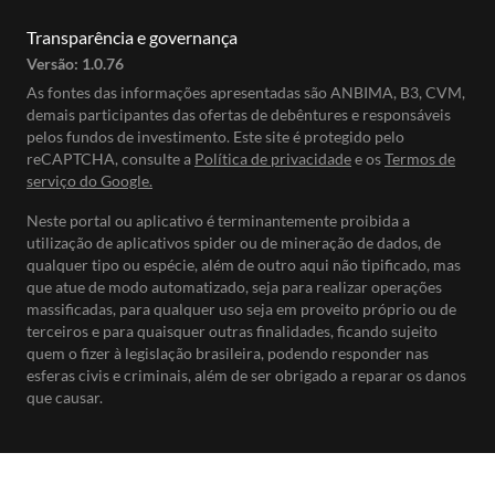
Transparência e governança
Versão:
1.0.76
As fontes das informações apresentadas são ANBIMA, B3, CVM,
demais participantes das ofertas de debêntures e responsáveis
pelos fundos de investimento. Este site é protegido pelo
reCAPTCHA, consulte a
Política de privacidade
e os
Termos de
serviço do Google.
Neste portal ou aplicativo é terminantemente proibida a
utilização de aplicativos spider ou de mineração de dados, de
qualquer tipo ou espécie, além de outro aqui não tipificado, mas
que atue de modo automatizado, seja para realizar operações
massificadas, para qualquer uso seja em proveito próprio ou de
terceiros e para quaisquer outras finalidades, ficando sujeito
quem o fizer à legislação brasileira, podendo responder nas
esferas civis e criminais, além de ser obrigado a reparar os danos
que causar.