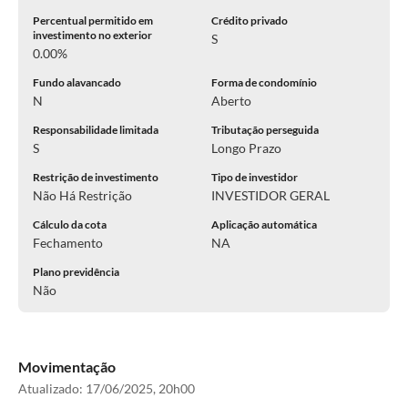
Percentual permitido em
Crédito privado
investimento no exterior
S
0.00%
Fundo alavancado
Forma de condomínio
N
Aberto
Responsabilidade limitada
Tributação perseguida
S
Longo Prazo
Restrição de investimento
Tipo de investidor
Não Há Restrição
INVESTIDOR GERAL
Cálculo da cota
Aplicação automática
Fechamento
NA
Plano previdência
Não
Movimentação
Atualizado:
17/06/2025, 20h00