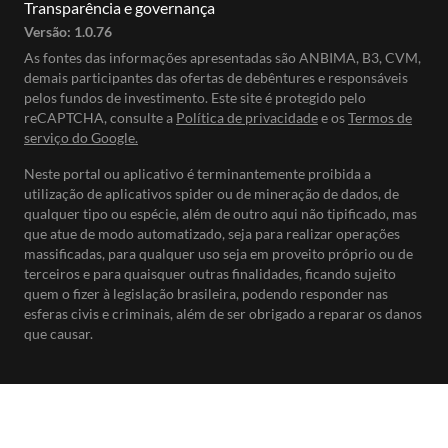
Transparência e governança
Versão:
1.0.76
As fontes das informações apresentadas são ANBIMA, B3, CVM,
demais participantes das ofertas de debêntures e responsáveis
pelos fundos de investimento. Este site é protegido pelo
reCAPTCHA, consulte a
Política de privacidade
e os
Termos de
serviço do Google.
Neste portal ou aplicativo é terminantemente proibida a
utilização de aplicativos spider ou de mineração de dados, de
qualquer tipo ou espécie, além de outro aqui não tipificado, mas
que atue de modo automatizado, seja para realizar operações
massificadas, para qualquer uso seja em proveito próprio ou de
terceiros e para quaisquer outras finalidades, ficando sujeito
quem o fizer à legislação brasileira, podendo responder nas
esferas civis e criminais, além de ser obrigado a reparar os danos
que causar.