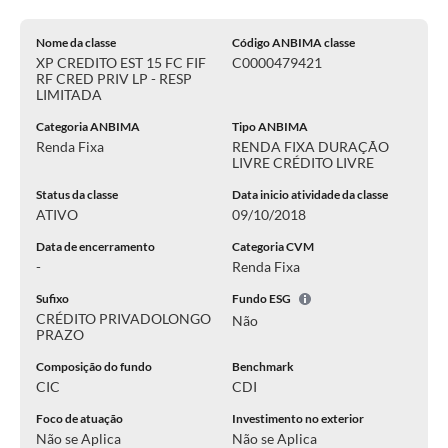
Nome da classe
Código ANBIMA classe
XP CREDITO EST 15 FC FIF
C0000479421
RF CRED PRIV LP - RESP
LIMITADA
Categoria ANBIMA
Tipo ANBIMA
Renda Fixa
RENDA FIXA DURAÇÃO
LIVRE CRÉDITO LIVRE
Status da classe
Data inicio atividade da classe
ATIVO
09/10/2018
Data de encerramento
Categoria CVM
-
Renda Fixa
Sufixo
Fundo ESG
CRÉDITO PRIVADO
LONGO
Não
PRAZO
Composição do fundo
Benchmark
CIC
CDI
Foco de atuação
Investimento no exterior
Não se Aplica
Não se Aplica