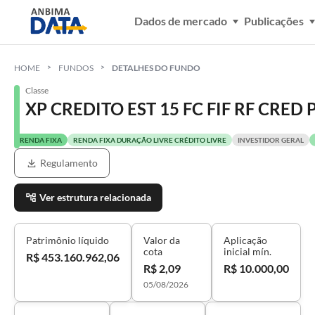
Dados de mercado
Publicações
HOME
FUNDOS
DETALHES DO FUNDO
Classe
XP CREDITO EST 15 FC FIF RF CRED 
RENDA FIXA
RENDA FIXA DURAÇÃO LIVRE CRÉDITO LIVRE
INVESTIDOR GERAL
Regulamento
Ver estrutura relacionada
Patrimônio líquido
Valor da
Aplicação
cota
inicial mín.
R$ 453.160.962,06
R$ 2,09
R$ 10.000,00
05/08/2026