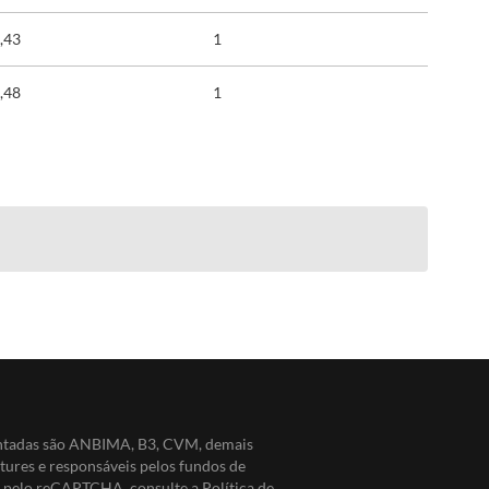
,43
1
,48
1
entadas são ANBIMA, B3, CVM, demais
ntures e responsáveis pelos fundos de
do pelo reCAPTCHA, consulte a
Política de