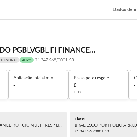
Dados de 
BRADESCO PORTFOLIO ARROJADO PGBLVGBL FI FINANCEIRO - CIC MULT - RESP LIMITADA
21.347.568/0001-53
OFISSIONAL
ATIVO
Aplicação inicial mín.
Prazo para resgate
C
-
0
-
Dias
Classe
BRADESCO PORTFOLIO ARROJADO PGBLVGBL FI FINANCEIRO - CIC MULT - RESP LIMITADA
21.347.568/0001-53