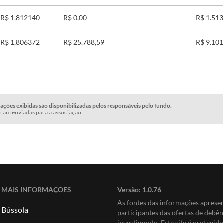
R$ 1,812140
R$ 0,00
R$ 1.513
R$ 1,806372
R$ 25.788,59
R$ 9.101
ções exibidas são disponibilizadas pelos responsáveis pelo fundo.
ram enviadas para a associação.
MAIS INFORMAÇÕES
Versão:
1.0.76
As fontes das informações apres
Bússola
participantes das ofertas de debê
investimento. Este site é protegi