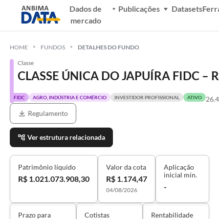
Dados de
Publicações
Datasets
Ferr
mercado
HOME
FUNDOS
DETALHES DO FUNDO
Classe
CLASSE ÚNICA DO JAPUÍRA FIDC – 
FIDC
AGRO, INDÚSTRIA E COMÉRCIO
INVESTIDOR PROFISSIONAL
ATIVO
26.
Regulamento
Ver estrutura relacionada
Patrimônio líquido
Valor da cota
Aplicação
inicial mín.
R$ 1.021.073.908,30
R$ 1.174,47
-
04/08/2026
Prazo para
Cotistas
Rentabilidade