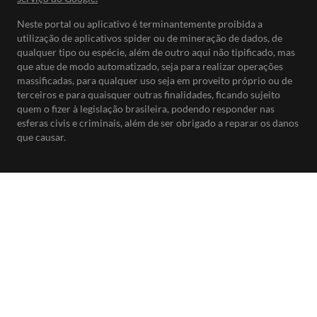
Neste portal ou aplicativo é terminantemente proibida a
utilização de aplicativos spider ou de mineração de dados, de
qualquer tipo ou espécie, além de outro aqui não tipificado, mas
que atue de modo automatizado, seja para realizar operações
massificadas, para qualquer uso seja em proveito próprio ou de
terceiros e para quaisquer outras finalidades, ficando sujeito
quem o fizer à legislação brasileira, podendo responder nas
esferas civis e criminais, além de ser obrigado a reparar os danos
que causar.