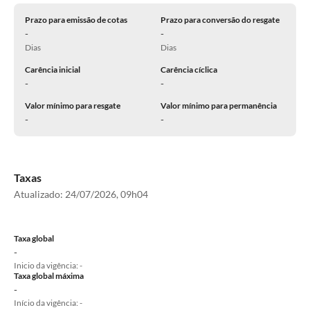
Prazo para emissão de cotas
Prazo para conversão do resgate
-
-
Dias
Dias
Carência inicial
Carência cíclica
-
-
Valor mínimo para resgate
Valor mínimo para permanência
-
-
Taxas
Atualizado:
24/07/2026, 09h04
Taxa global
-
Inicio da vigência: -
Taxa global máxima
-
Início da vigência: -