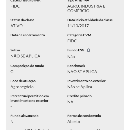
Categoria ANBIMA
Tipo ANBIMA
FIDC
AGRO, INDÚSTRIA E
COMÉRCIO
Status da classe
Data inicio atividade da classe
ATIVO
11/10/2017
Data de encerramento
Categoria CVM
-
FIDC
Sufixo
Fundo ESG
NÃO SE APLICA
Não
Composição do fundo
Benchmark
CI
NÃO SE APLICA
Foco de atuação
Investimento no exterior
Agronegócio
Não se Aplica
Percentual permitido em
Crédito privado
investimento no exterior
NA
-
Fundo alavancado
Forma de condomínio
N
Aberto