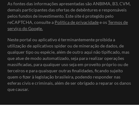
As fontes das informações apresentadas são ANBIMA, B3, CVM,
demais participantes das ofertas de debêntures e responsáveis
pelos fundos de investimento. Este site é protegido pelo
reCAPTCHA, consulte a
Política de privacidade
e os
Termos de
serviço do Google.
Neste portal ou aplicativo é terminantemente proibida a
utilização de aplicativos spider ou de mineração de dados, de
qualquer tipo ou espécie, além de outro aqui não tipificado, mas
que atue de modo automatizado, seja para realizar operações
massificadas, para qualquer uso seja em proveito próprio ou de
terceiros e para quaisquer outras finalidades, ficando sujeito
quem o fizer à legislação brasileira, podendo responder nas
esferas civis e criminais, além de ser obrigado a reparar os danos
que causar.