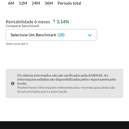
6M
12M
24M
36M
Período total
Rentabilidade
6 meses
3,14
%
Comparar benchmark
Selecione Um Benchmark
(
28
)
Selecione até 3
Os valores informados não são verificados pela ANBIMA. As
informações exibidas são disponibilizadas pelos responsáveis pelo
fundo.
Podem haver informações relevantes e/ou recentes que ainda não
foram enviadas para a associação.