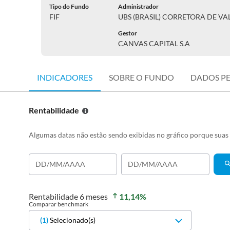
Tipo do Fundo
Administrador
FIF
UBS (BRASIL) CORRETORA DE VAL
Gestor
CANVAS CAPITAL S.A
INDICADORES
SOBRE O FUNDO
DADOS P
Rentabilidade
Algumas datas não estão sendo exibidas no gráfico porque sua
Rentabilidade
6 meses
11,14
%
Comparar benchmark
(
1
)
Selecionado(s)