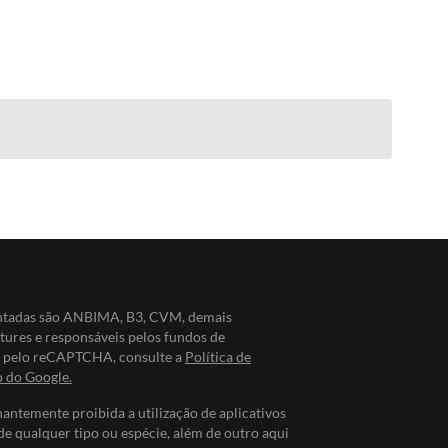
entadas são ANBIMA, B3, CVM, demais
ntures e responsáveis pelos fundos de
do pelo reCAPTCHA, consulte a
Política de
o do Google.
nantemente proibida a utilização de aplicativos
de qualquer tipo ou espécie, além de outro aqui