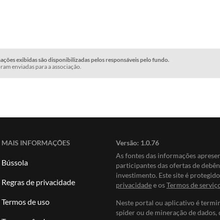
ções exibidas são disponibilizadas pelos responsáveis pelo fundo.
ram enviadas para a associação.
MAIS INFORMAÇÕES
Versão:
1.0.76
As fontes das informações apres
Bússola
participantes das ofertas de debê
investimento. Este site é protegi
Regras de privacidade
privacidade
e os
Termos de serviç
Termos de uso
Neste portal ou aplicativo é termi
spider ou de mineração de dados, 