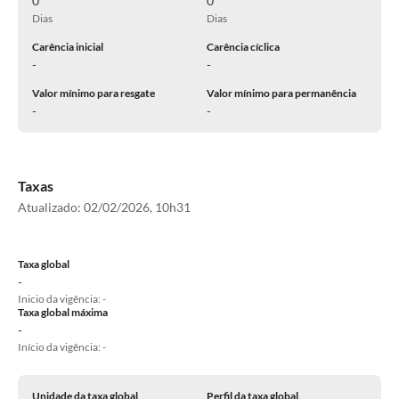
0
0
Dias
Dias
Carência inicial
Carência cíclica
-
-
Valor mínimo para resgate
Valor mínimo para permanência
-
-
Taxas
Atualizado:
02/02/2026, 10h31
Taxa global
-
Inicio da vigência: -
Taxa global máxima
-
Início da vigência: -
Unidade da taxa global
Perfil da taxa global