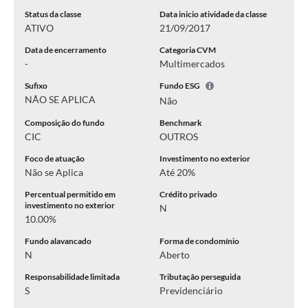
Status da classe
Data inicio atividade da classe
ATIVO
21/09/2017
Data de encerramento
Categoria CVM
-
Multimercados
Sufixo
Fundo ESG
NÃO SE APLICA
Não
Composição do fundo
Benchmark
CIC
OUTROS
Foco de atuação
Investimento no exterior
Não se Aplica
Até 20%
Percentual permitido em
Crédito privado
investimento no exterior
N
10.00%
Fundo alavancado
Forma de condomínio
N
Aberto
Responsabilidade limitada
Tributação perseguida
S
Previdenciário