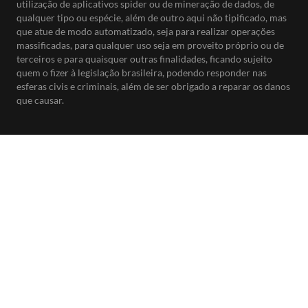
utilização de aplicativos spider ou de mineração de dados, de
qualquer tipo ou espécie, além de outro aqui não tipificado, mas
que atue de modo automatizado, seja para realizar operações
massificadas, para qualquer uso seja em proveito próprio ou de
terceiros e para quaisquer outras finalidades, ficando sujeito
quem o fizer à legislação brasileira, podendo responder nas
esferas civis e criminais, além de ser obrigado a reparar os danos
que causar.