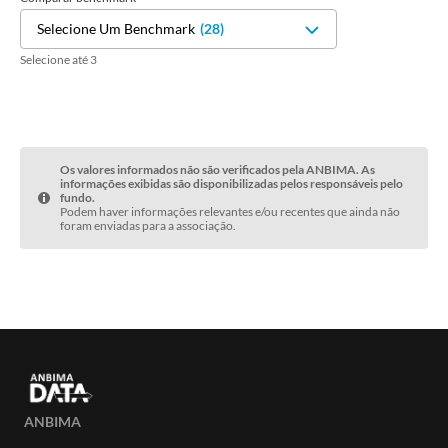
Selecione Um Benchmark
(
28
)
Selecione até 3
Os valores informados não são verificados pela ANBIMA. As
informações exibidas são disponibilizadas pelos responsáveis pelo
fundo.
Podem haver informações relevantes e/ou recentes que ainda não
foram enviadas para a associação.
ANBIMA