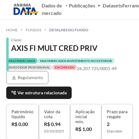
Dados de
Publicações
Datasets
Ferram
mercado
HOME
FUNDOS
DETALHES DO FUNDO
Classe
AXIS FI MULT CRED PRIV
MULTIMERCADOS
MULTIMERCADOS INVESTIMENTO NO EXTERIOR
INVESTIDOR PROFISSIONAL
ENCERRADO
26.207.725/0001-49
Regulamento
Ver estrutura relacionada
Patrimônio
Valor da
Aplicação
Prazo para
líquido
cota
inicial
resgate
mín.
R$ 0,00
R$ 0,94
2
R$ 1,00
03/10/2025
Dias úteis