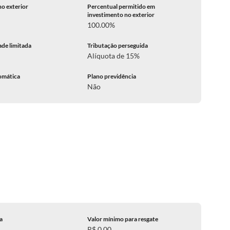
no exterior
Percentual permitido em
investimento no exterior
100.00%
ade limitada
Tributação perseguida
Alíquota de 15%
omática
Plano previdência
Não
ca
Valor mínimo para resgate
R$ 0,00