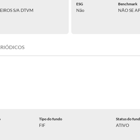
ESG
Benchmark
EIROS S/A DTVM
Não
NÃO SE A
ERIÓDICOS
o
Tipo do fundo
Status do fun
FIF
ATIVO