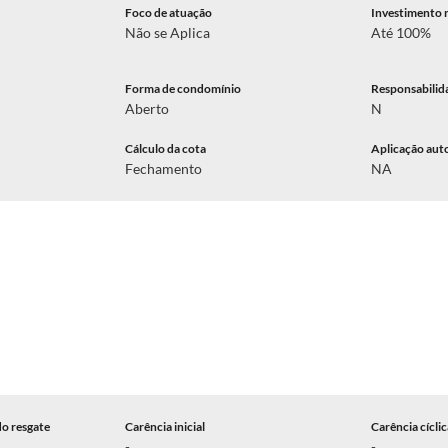
Foco de atuação
Investimento 
Não se Aplica
Até 100%
Forma de condomínio
Responsabilid
Aberto
N
Cálculo da cota
Aplicação aut
Fechamento
NA
do resgate
Carência inicial
Carência cícli
-
-