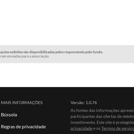
ções exibidas são disponibilizadas pelos responsáveis pelo fundo.
ram enviadas para a associação.
MAIS INFORMAÇÕES
Versão:
1.0.76
As fontes das informações apres
Bússola
participantes das ofertas de debê
investimento. Este site é protegi
Regras de privacidade
privacidade
e os
Termos de serviç