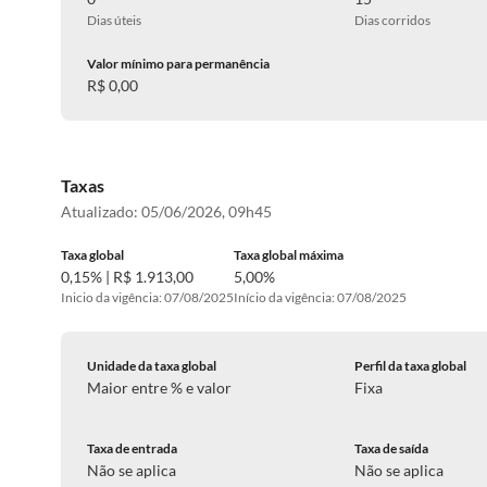
Dias úteis
Dias corridos
Valor mínimo para permanência
R$ 0,00
Taxas
Atualizado:
05/06/2026, 09h45
Taxa global
Taxa global máxima
0,15% | R$ 1.913,00
5,00%
Inicio da vigência: 07/08/2025
Início da vigência: 07/08/2025
Unidade da taxa global
Perfil da taxa global
Maior entre % e valor
Fixa
Taxa de entrada
Taxa de saída
Não se aplica
Não se aplica