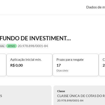
Dados de 
CLASSE ÚNICA DE COTAS DO R2 FUNDO DE INVESTIMENTO FINANCEIRO EM AÇÕES
20.978.898/0001-84
ONAL
ATIVO
Aplicação inicial mín.
Prazo para resgate
C
R$ 0,00
17
2
Dias úteis
Classe
S
CLASSE ÚNICA DE COTAS DO 
20.978.898/0001-84