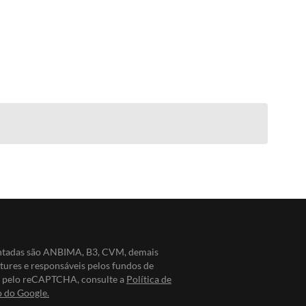
entadas são ANBIMA, B3, CVM, demais
ntures e responsáveis pelos fundos de
do pelo reCAPTCHA, consulte a
Política de
o do Google.