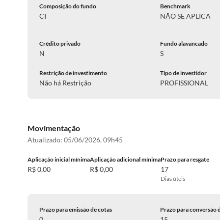
Composição do fundo
Benchmark
CI
NÃO SE APLICA
Crédito privado
Fundo alavancado
N
S
Restrição de investimento
Tipo de investidor
Não há Restrição
PROFISSIONAL
Movimentação
Atualizado:
05/06/2026, 09h45
Aplicação inicial mínima
Aplicação adicional mínima
Prazo para resgate
R$ 0,00
R$ 0,00
17
Dias úteis
Prazo para emissão de cotas
Prazo para conversão 
0
15