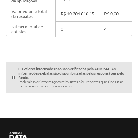
de aplicações
Valor volume total
R$ 10.304.010,15
R$ 0,00
de resgates
Número total de
0
4
cotistas
Os valores informados não são verificados pela ANBIMA. As
informações exibidas são disponibilizadas pelos responsáveis pelo
fundo.
Podem haver informações relevantes e/ou recentes que ainda não
foram enviadas para a associação.