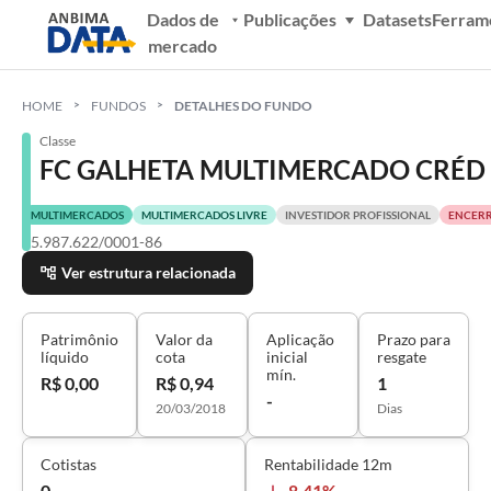
Dados de
Publicações
Datasets
Ferram
mercado
HOME
FUNDOS
DETALHES DO FUNDO
Classe
FC GALHETA MULTIMERCADO CRÉD 
MULTIMERCADOS
MULTIMERCADOS LIVRE
INVESTIDOR PROFISSIONAL
ENCER
25.987.622/0001-86
Ver estrutura relacionada
Patrimônio
Valor da
Aplicação
Prazo para
líquido
cota
inicial
resgate
mín.
R$ 0,00
R$ 0,94
1
-
20/03/2018
Dias
Cotistas
Rentabilidade 12m
0
-8,41%