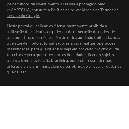
pelos fundos de investimento. Este site é protegido pelo
reCAPTCHA, consulte a
Política de privacidade
e os
Termos de
serviço do Google.
Neste portal ou aplicativo é terminantemente proibida a
utilização de aplicativos spider ou de mineração de dados, de
qualquer tipo ou espécie, além de outro aqui não tipificado, mas
que atue de modo automatizado, seja para realizar operações
massificadas, para qualquer uso seja em proveito próprio ou de
terceiros e para quaisquer outras finalidades, ficando sujeito
quem o fizer à legislação brasileira, podendo responder nas
esferas civis e criminais, além de ser obrigado a reparar os danos
que causar.