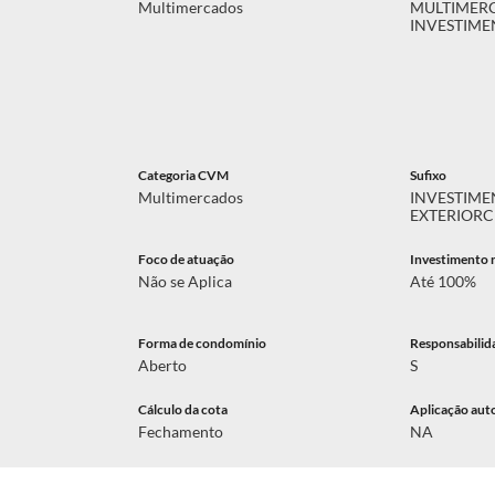
Multimercados
MULTIMER
INVESTIME
Categoria CVM
Sufixo
Multimercados
INVESTIME
EXTERIOR
C
Foco de atuação
Investimento 
Não se Aplica
Até 100%
Forma de condomínio
Responsabilid
Aberto
S
Cálculo da cota
Aplicação aut
Fechamento
NA