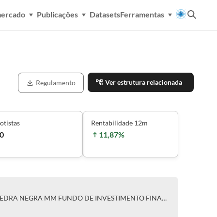
mercado
Publicações
Datasets
Ferramentas
Ver estrutura relacionada
Regulamento
otistas
Rentabilidade 12m
0
11,87%
CLASSE ÚNICA DE COTAS DO PEDRA NEGRA MM FUNDO DE INVESTIMENTO FINANCEIRO MULTIMERCADO CRÉDITO PRIVADO RESPONSABILIDADE LIMITADA