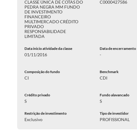
CLASSE ÚNICA DE COTAS DO
C0000427586
PEDRA NEGRA MM FUNDO
DE INVESTIMENTO
FINANCEIRO
MULTIMERCADO CRÉDITO
PRIVADO
RESPONSABILIDADE
LIMITADA
Data inicio atividade da classe
Data de encerramento
01/11/2016
-
Composição do fundo
Benchmark
CI
CDI
Crédito privado
Fundo alavancado
S
S
Restrição de investimento
Tipo de investidor
Exclusivo
PROFISSIONAL