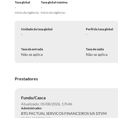
Taxa global
Taxa global máxima
-
-
Inicio da vigência: -
Início da vigência: -
Unidade da taxa global
Perfil da taxa global
-
-
Taxa de entrada
Taxa de saída
Não se aplica
Não se aplica
Prestadores
Fundo/Casca
Atualizado: 05/08/2026, 17h46
Administrador
BTG PACTUAL SERVICOS FINANCEIROS S/A DTVM