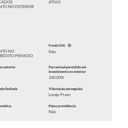
CADOS
ATIVO
NTO NO EXTERIOR
Fundo ESG
NTO NO
Não
RÉDITO PRIVADO
no exterior
Percentual permitido em
investimento no exterior
100.00%
ade limitada
Tributação perseguida
Longo Prazo
omática
Plano previdência
Não