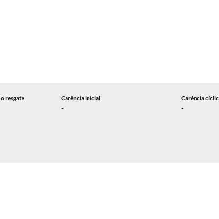
do resgate
Carência inicial
Carência cícli
-
-