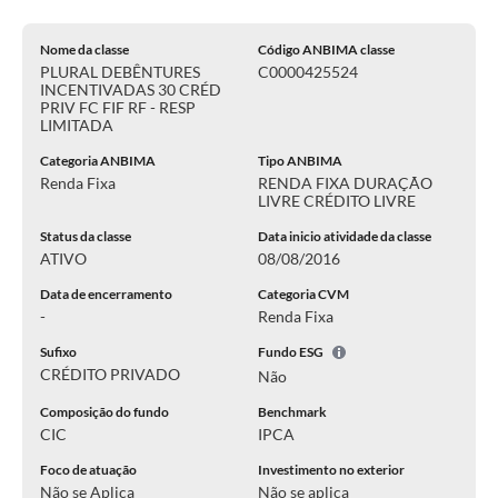
Nome da classe
Código ANBIMA classe
PLURAL DEBÊNTURES
C0000425524
INCENTIVADAS 30 CRÉD
PRIV FC FIF RF - RESP
LIMITADA
Categoria ANBIMA
Tipo ANBIMA
Renda Fixa
RENDA FIXA DURAÇÃO
LIVRE CRÉDITO LIVRE
Status da classe
Data inicio atividade da classe
ATIVO
08/08/2016
Data de encerramento
Categoria CVM
-
Renda Fixa
Sufixo
Fundo ESG
CRÉDITO PRIVADO
Não
Composição do fundo
Benchmark
CIC
IPCA
Foco de atuação
Investimento no exterior
Não se Aplica
Não se aplica