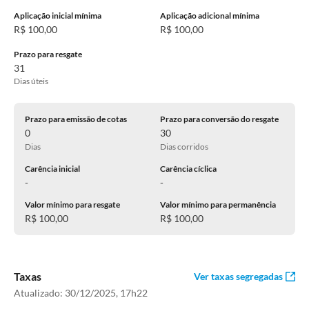
Aplicação inicial mínima
Aplicação adicional mínima
R$ 100,00
R$ 100,00
Prazo para resgate
31
Dias úteis
Prazo para emissão de cotas
Prazo para conversão do resgate
0
30
Dias
Dias corridos
Carência inicial
Carência cíclica
-
-
Valor mínimo para resgate
Valor mínimo para permanência
R$ 100,00
R$ 100,00
Taxas
Ver taxas segregadas
Atualizado:
30/12/2025, 17h22