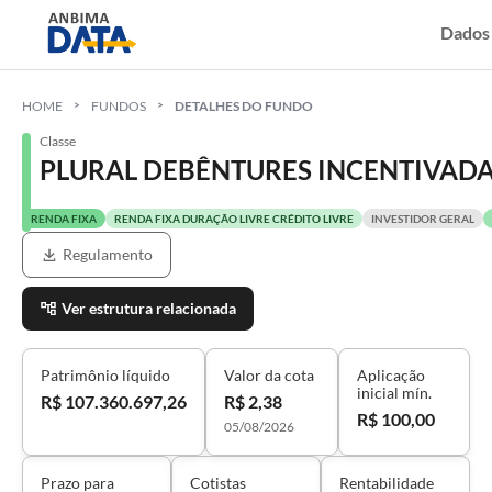
Dados
HOME
FUNDOS
DETALHES DO FUNDO
Classe
PLURAL DEBÊNTURES INCENTIVADAS 
RENDA FIXA
RENDA FIXA DURAÇÃO LIVRE CRÉDITO LIVRE
INVESTIDOR GERAL
Regulamento
Ver estrutura relacionada
Patrimônio líquido
Valor da cota
Aplicação
inicial mín.
R$ 107.360.697,26
R$ 2,38
R$ 100,00
05/08/2026
Prazo para
Cotistas
Rentabilidade