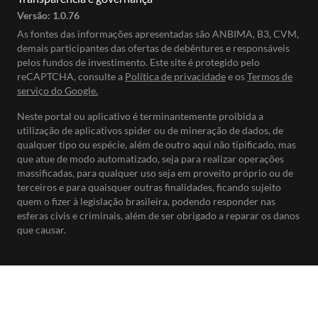
Versão:
1.0.76
As fontes das informações apresentadas são ANBIMA, B3, CVM,
demais participantes das ofertas de debêntures e responsáveis
pelos fundos de investimento. Este site é protegido pelo
reCAPTCHA, consulte a
Política de privacidade
e os
Termos de
serviço do Google.
Neste portal ou aplicativo é terminantemente proibida a
utilização de aplicativos spider ou de mineração de dados, de
qualquer tipo ou espécie, além de outro aqui não tipificado, mas
que atue de modo automatizado, seja para realizar operações
massificadas, para qualquer uso seja em proveito próprio ou de
terceiros e para quaisquer outras finalidades, ficando sujeito
quem o fizer à legislação brasileira, podendo responder nas
esferas civis e criminais, além de ser obrigado a reparar os danos
que causar.