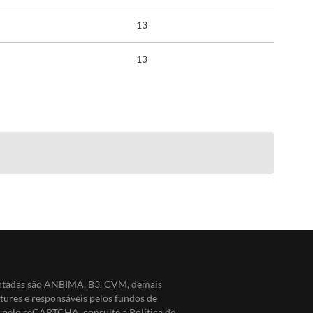
13
13
entadas são ANBIMA, B3, CVM, demais
ntures e responsáveis pelos fundos de
do pelo reCAPTCHA, consulte a
Política de