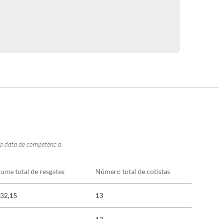
na data de competência.
lume total de resgates
Número total de cotistas
132,15
13