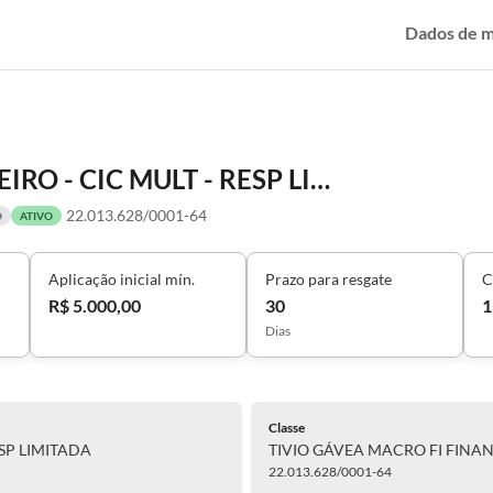
Dados de 
TIVIO GÁVEA MACRO FI FINANCEIRO - CIC MULT - RESP LIMITADA
22.013.628/0001-64
O
ATIVO
Aplicação inicial mín.
Prazo para resgate
C
R$ 5.000,00
30
1
Dias
Classe
ESP LIMITADA
TIVIO GÁVEA MACRO FI FINANC
22.013.628/0001-64