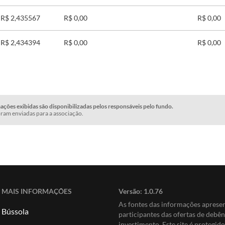
R$ 2,435567
R$ 0,00
R$ 0,00
R$ 2,434394
R$ 0,00
R$ 0,00
ções exibidas são disponibilizadas pelos responsáveis pelo fundo.
ram enviadas para a associação.
MAIS INFORMAÇÕES
Versão:
1.0.76
As fontes das informações apres
Bússola
participantes das ofertas de debê
investimento. Este site é protegi