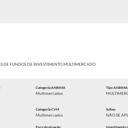
AS DE FUNDOS DE INVESTIMENTO MULTIMERCADO
e
Categoria ANBIMA
Tipo ANBIMA
Multimercados
MULTIMER
Categoria CVM
Sufixo
Multimercados
NÃO SE AP
Foco de atuação
Investimento 