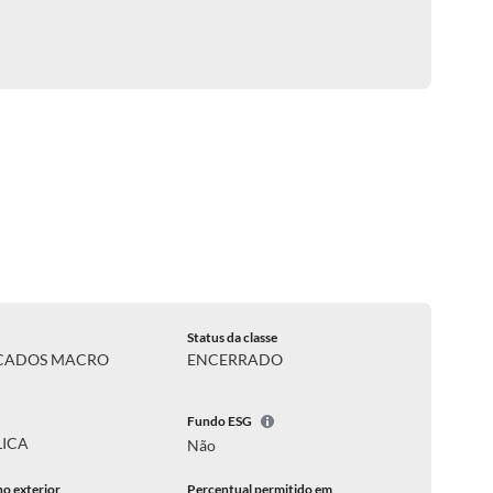
Status da classe
CADOS MACRO
ENCERRADO
Fundo ESG
LICA
Não
no exterior
Percentual permitido em