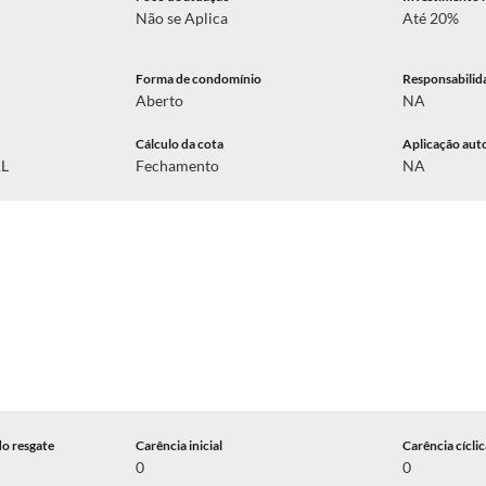
Não se Aplica
Até 20%
Forma de condomínio
Responsabilid
Aberto
NA
Cálculo da cota
Aplicação aut
AL
Fechamento
NA
do resgate
Carência inicial
Carência cícli
0
0