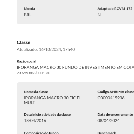
Moeda
Adaptado RCVM-175
BRL
N
Classe
Atualizado:
16/10/2024, 17h40
Razão social
IPORANGA MACRO 30 FUNDO DE INVESTIMENTO EM COT
23.695.886/0001-30
Nome da classe
Código ANBIMA class
IPORANGA MACRO 30 FIC FI
C0000415936
MULT
Data inicio atividade da classe
Data de encerramento
18/04/2016
08/04/2024
Composição do fundo
Benchmark