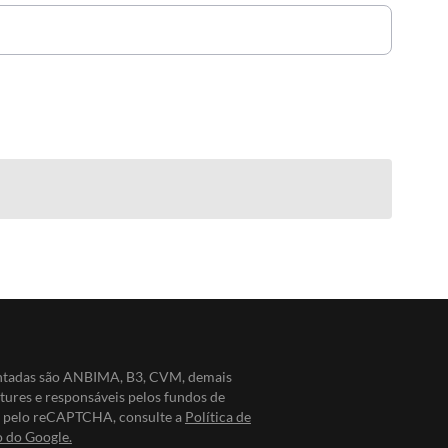
entadas são ANBIMA, B3, CVM, demais
ntures e responsáveis pelos fundos de
do pelo reCAPTCHA, consulte a
Política de
o do Google.