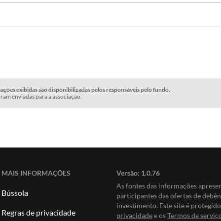
ções exibidas são disponibilizadas pelos responsáveis pelo fundo.
ram enviadas para a associação.
MAIS INFORMAÇÕES
Versão:
1.0.76
As fontes das informações apres
Bússola
participantes das ofertas de debê
investimento. Este site é protegi
Regras de privacidade
privacidade
e os
Termos de serviç