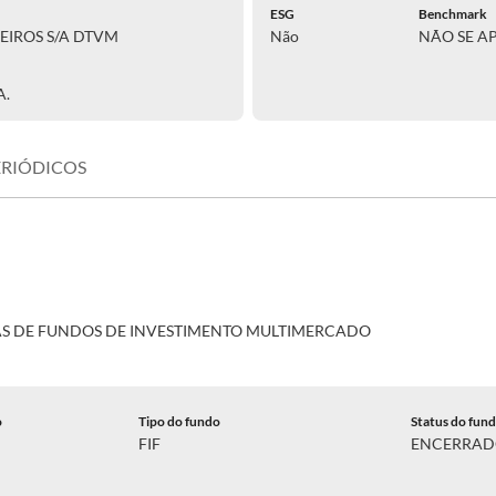
ESG
Benchmark
EIROS S/A DTVM
Não
NÃO SE A
A.
ERIÓDICOS
AS DE FUNDOS DE INVESTIMENTO MULTIMERCADO
o
Tipo do fundo
Status do fun
FIF
ENCERRA