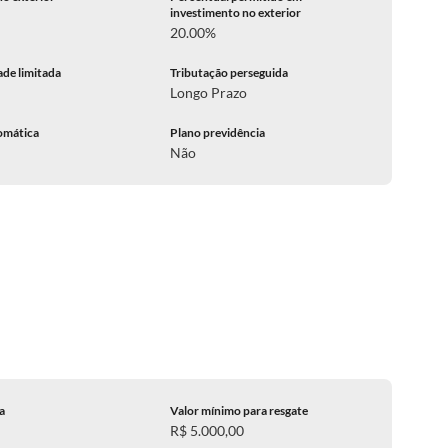
investimento no exterior
20.00%
ade limitada
Tributação perseguida
Longo Prazo
omática
Plano previdência
Não
ca
Valor mínimo para resgate
R$ 5.000,00