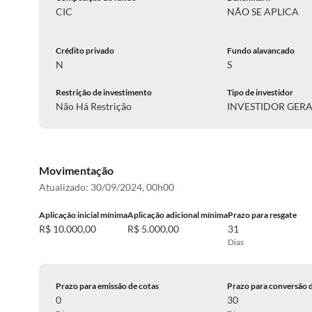
CIC
NÃO SE APLICA
Crédito privado
Fundo alavancado
N
S
Restrição de investimento
Tipo de investidor
Não Há Restrição
INVESTIDOR GER
Movimentação
Atualizado:
30/09/2024, 00h00
Aplicação inicial mínima
Aplicação adicional mínima
Prazo para resgate
R$ 10.000,00
R$ 5.000,00
31
Dias
Prazo para emissão de cotas
Prazo para conversão 
0
30