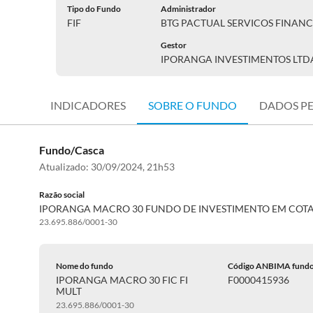
Tipo do Fundo
Administrador
FIF
BTG PACTUAL SERVICOS FINANC
Gestor
IPORANGA INVESTIMENTOS LTD
INDICADORES
SOBRE O FUNDO
DADOS P
Fundo/Casca
Atualizado:
30/09/2024, 21h53
Razão social
IPORANGA MACRO 30 FUNDO DE INVESTIMENTO EM COT
23.695.886/0001-30
Nome do fundo
Código ANBIMA fund
IPORANGA MACRO 30 FIC FI
F0000415936
MULT
23.695.886/0001-30