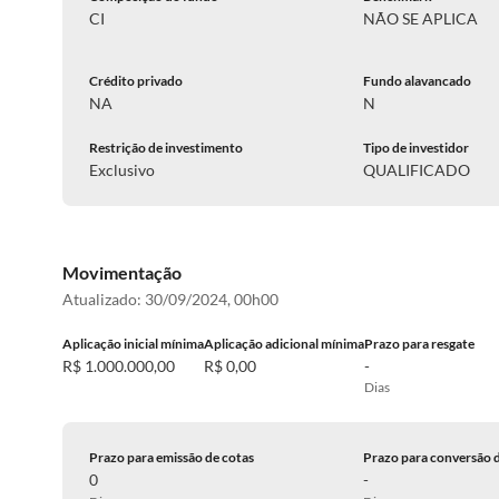
CI
NÃO SE APLICA
Crédito privado
Fundo alavancado
NA
N
Restrição de investimento
Tipo de investidor
Exclusivo
QUALIFICADO
Movimentação
Atualizado:
30/09/2024, 00h00
Aplicação inicial mínima
Aplicação adicional mínima
Prazo para resgate
R$ 1.000.000,00
R$ 0,00
-
Dias
Prazo para emissão de cotas
Prazo para conversão 
0
-