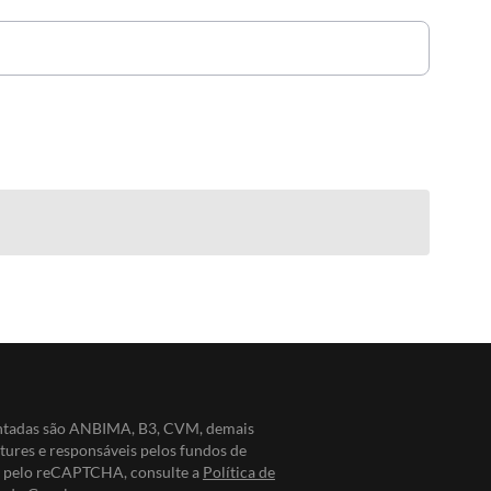
entadas são ANBIMA, B3, CVM, demais
ntures e responsáveis pelos fundos de
do pelo reCAPTCHA, consulte a
Política de