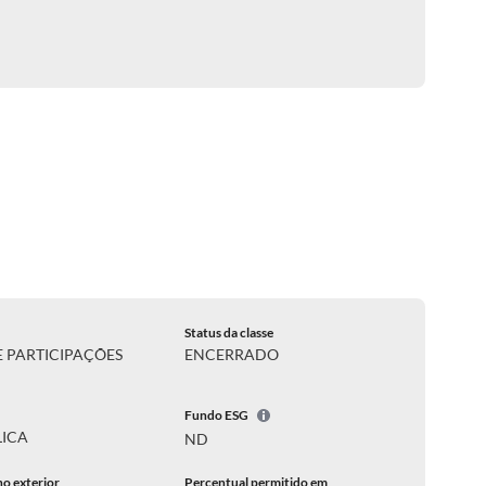
Status da classe
 PARTICIPAÇÕES
ENCERRADO
Fundo ESG
LICA
ND
no exterior
Percentual permitido em