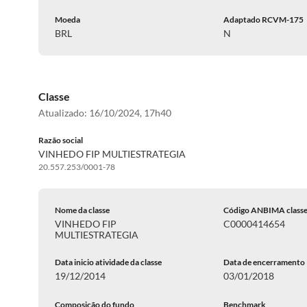
Moeda
Adaptado RCVM-175
BRL
N
Classe
Atualizado:
16/10/2024, 17h40
Razão social
VINHEDO FIP MULTIESTRATEGIA
20.557.253/0001-78
Nome da classe
Código ANBIMA class
VINHEDO FIP
C0000414654
MULTIESTRATEGIA
Data inicio atividade da classe
Data de encerramento
19/12/2014
03/01/2018
Composição do fundo
Benchmark