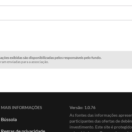
ções exibidas são disponibilizadas pelos responsáveis pelo fundo.
ram enviadas para a associação.
MAIS INFORMAÇÕES
Versão:
1.0.76
As fontes das informações apres
Bússola
participantes das ofertas de debê
investimento. Este site é protegi
Regras de privacidade