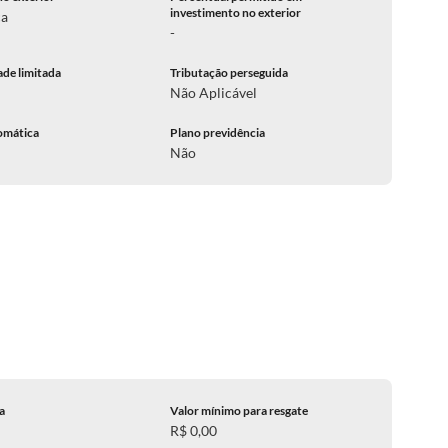
investimento no exterior
ca
-
ade limitada
Tributação perseguida
Não Aplicável
omática
Plano previdência
Não
ca
Valor mínimo para resgate
R$ 0,00