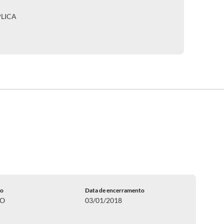
PLICA
do
Data de encerramento
DO
03/01/2018