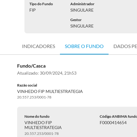
Tipo do Fundo
Administrador
FIP
SINGULARE
Gestor
SINGULARE
INDICADORES
SOBRE O FUNDO
DADOS P
Fundo/Casca
Atualizado:
30/09/2024, 21h53
Razão social
VINHEDO FIP MULTIESTRATEGIA
20.557.253/0001-78
Nome do fundo
Código ANBIMA fund
VINHEDO FIP
F0000414654
MULTIESTRATEGIA
20.557.253/0001-78