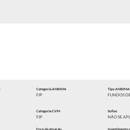
e
Categoria ANBIMA
Tipo ANBIMA
FIP
FUNDOS DE
Categoria CVM
Sufixo
FIP
NÃO SE AP
Foco de atuação
Investimento 