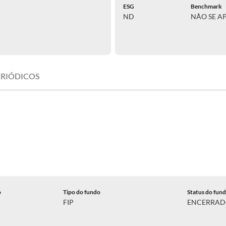
ESG
Benchmark
ND
NÃO SE A
ERIÓDICOS
o
Tipo do fundo
Status do fun
FIP
ENCERRA