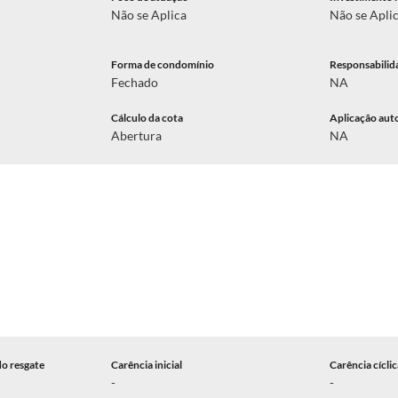
Não se Aplica
Não se Apli
Forma de condomínio
Responsabilid
Fechado
NA
Cálculo da cota
Aplicação aut
Abertura
NA
do resgate
Carência inicial
Carência cícli
-
-