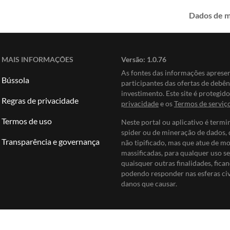
Dados de 
MAIS INFORMAÇÕES
Versão:
1.0.76
As fontes das informações apres
Bússola
participantes das ofertas de debê
investimento. Este site é protegi
Regras de privacidade
privacidade
e os
Termos de serviç
Termos de uso
Neste portal ou aplicativo é termi
spider ou de mineração de dados, 
Transparência e governança
não tipificado, mas que atue de m
massificadas, para qualquer uso se
quaisquer outras finalidades, fican
podendo responder nas esferas civi
danos que causar.