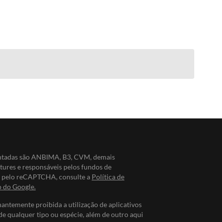
entadas são ANBIMA, B3, CVM, demais
ntures e responsáveis pelos fundos de
do pelo reCAPTCHA, consulte a
Política de
o do Google.
nantemente proibida a utilização de aplicativos
de qualquer tipo ou espécie, além de outro aqui