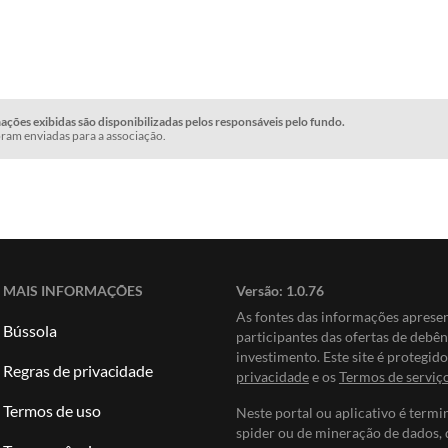
ções exibidas são disponibilizadas pelos responsáveis pelo fundo.
ram enviadas para a associação.
MAIS INFORMAÇÕES
Versão:
1.0.76
As fontes das informações apres
Bússola
participantes das ofertas de debê
investimento. Este site é protegi
Regras de privacidade
privacidade
e os
Termos de serviç
Termos de uso
Neste portal ou aplicativo é termi
spider ou de mineração de dados, 