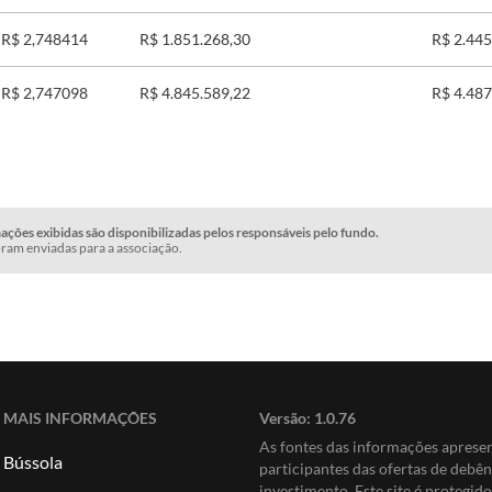
R$ 2,748414
R$ 1.851.268,30
R$ 2.445
R$ 2,747098
R$ 4.845.589,22
R$ 4.487
ções exibidas são disponibilizadas pelos responsáveis pelo fundo.
ram enviadas para a associação.
MAIS INFORMAÇÕES
Versão:
1.0.76
As fontes das informações apres
Bússola
participantes das ofertas de debê
investimento. Este site é protegi