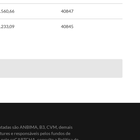
.560,66
40847
.233,09
40845
entadas são ANBIMA, B3, CVM, demais
ntures e responsáveis pelos fundos de
do pelo reCAPTCHA, consulte a
Política de