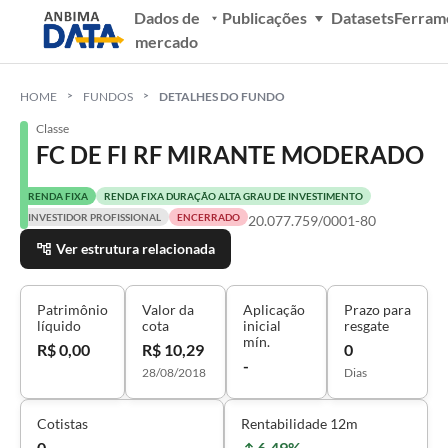
Dados de
Publicações
Datasets
Ferram
mercado
HOME
FUNDOS
DETALHES DO FUNDO
Classe
FC DE FI RF MIRANTE MODERADO
RENDA FIXA
RENDA FIXA DURAÇÃO ALTA GRAU DE INVESTIMENTO
INVESTIDOR PROFISSIONAL
ENCERRADO
20.077.759/0001-80
Ver estrutura relacionada
Patrimônio
Valor da
Aplicação
Prazo para
líquido
cota
inicial
resgate
mín.
R$ 0,00
R$ 10,29
0
-
28/08/2018
Dias
Cotistas
Rentabilidade 12m
0
6,49%