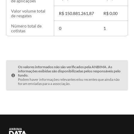
de aplicações
Valor volume total
R$ 150.881.261,87
R$ 0,00
de resgates
Número total de
0
1
cotistas
Os valores informados não são verificados pela ANBIMA. As
informações exibidas são disponibilizadas pelos responsáveis pelo
fundo.
Podem haver informações relevantes e/ou recentes que ainda não
foram enviadas para a associação.