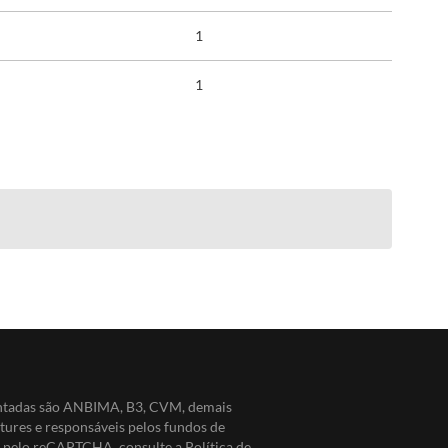
1
1
entadas são ANBIMA, B3, CVM, demais
ntures e responsáveis pelos fundos de
do pelo reCAPTCHA, consulte a
Política de