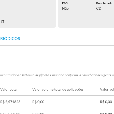
ESG
Benchmark
Não
CDI
 LT
ERIÓDICOS
ministrador e o histórico de pl/cota é mantido conforme a periodicidade vigente 
Valor cota
Valor volume total de aplicações
Valor vo
R$ 5,574823
R$ 0,00
R$ 0,00