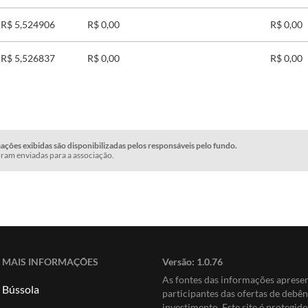
R$ 5,524906
R$ 0,00
R$ 0,00
R$ 5,526837
R$ 0,00
R$ 0,00
ções exibidas são disponibilizadas pelos responsáveis pelo fundo.
ram enviadas para a associação.
MAIS INFORMAÇÕES
Versão:
1.0.76
As fontes das informações apres
Bússola
participantes das ofertas de debê
investimento. Este site é protegi