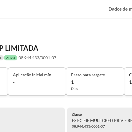
Dados de 
SP LIMITADA
08.944.433/0001-07
L
ATIVO
Aplicação inicial mín.
Prazo para resgate
C
-
1
1
Dias
Classe
ES FC FIF MULT CRED PRIV – R
08.944.433/0001-07