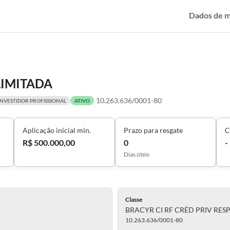
Dados de 
LIMITADA
10.263.636/0001-80
INVESTIDOR PROFISSIONAL
ATIVO
Aplicação inicial mín.
Prazo para resgate
C
R$ 500.000,00
0
-
Dias úteis
Classe
BRACYR CI RF CRÉD PRIV RES
10.263.636/0001-80