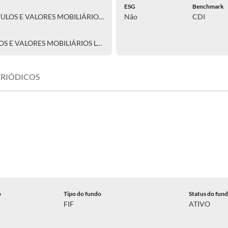
ESG
Benchmark
SAFRA ASSET CORRETORA DE TÍTULOS E VALORES MOBILIÁRIOS S.A.
Não
CDI
SAFRA DISTRIBUIDORA DE TÍTULOS E VALORES MOBILIÁRIOS LTDA.
ERIÓDICOS
o
Tipo do fundo
Status do fun
FIF
ATIVO