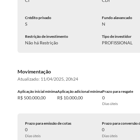
CI
CDI
Crédito privado
Fundo alavancado
S
N
Restrição de investimento
Tipo de investidor
Não há Restrição
PROFISSIONAL
Movimentação
Atualizado:
11/04/2025, 20h24
Aplicação inicial mínima
Aplicação adicional mínima
Prazo para resgate
R$ 500.000,00
R$ 10.000,00
0
Dias úteis
Prazo para emissão de cotas
Prazo para conversão 
0
0
Dias úteis
Dias úteis