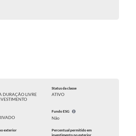
Status da classe
A DURAÇÃO LIVRE
ATIVO
NVESTIMENTO
Fundo ESG
RIVADO
Não
no exterior
Percentual permitido em
investimento no exterior