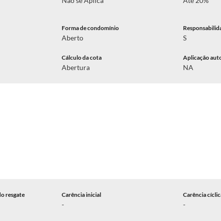
Não se Aplica
Até 20%
Forma de condomínio
Responsabilid
Aberto
S
Cálculo da cota
Aplicação aut
Abertura
NA
do resgate
Carência inicial
Carência cícli
-
-