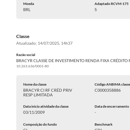
Moeda
Adaptado RCVM-175
BRL
S
Classe
Atualizado:
14/07/2025, 14h37
Razão social
BRACYR CLASSE DE INVESTIMENTO RENDA FIXA CRÉDITO
10.263.636/0001-80
Nome da classe
Código ANBIMA class
BRACYR CI RF CRÉD PRIV
C0000358886
RESP LIMITADA
Data inicio atividade da classe
Data de encerramento
03/11/2009
-
Composição do fundo
Benchmark