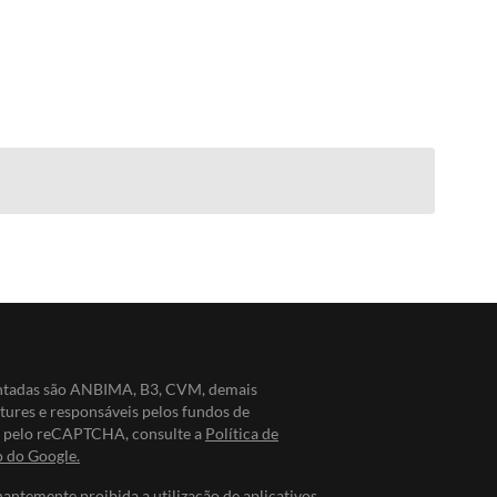
entadas são ANBIMA, B3, CVM, demais
ntures e responsáveis pelos fundos de
do pelo reCAPTCHA, consulte a
Política de
o do Google.
nantemente proibida a utilização de aplicativos