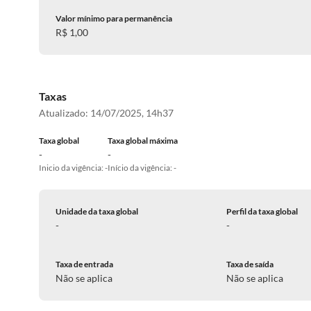
Valor mínimo para permanência
R$ 1,00
Taxas
Atualizado:
14/07/2025, 14h37
Taxa global
Taxa global máxima
-
-
Inicio da vigência: -
Início da vigência: -
Unidade da taxa global
Perfil da taxa global
-
-
Taxa de entrada
Taxa de saída
Não se aplica
Não se aplica