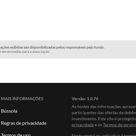
ções exibidas são disponibilizadas pelos responsáveis pelo fundo.
ram enviadas para a associação.
MAIS INFORMAÇÕES
Versão:
1.0.76
As fontes das informações apres
Bússola
participantes das ofertas de debê
investimento. Este site é protegi
Regras de privacidade
privacidade
e os
Termos de serviç
Termos de uso
Neste portal ou aplicativo é termi