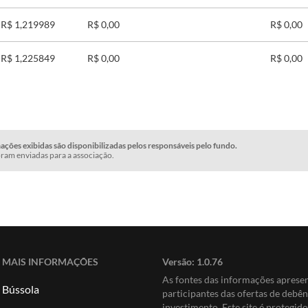
R$ 1,219989
R$ 0,00
R$ 0,00
R$ 1,225849
R$ 0,00
R$ 0,00
ções exibidas são disponibilizadas pelos responsáveis pelo fundo.
ram enviadas para a associação.
MAIS INFORMAÇÕES
Versão:
1.0.76
As fontes das informações apres
Bússola
participantes das ofertas de debê
investimento. Este site é protegi