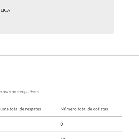
PLICA
na data de competência.
lume total de resgates
Número total de cotistas
0