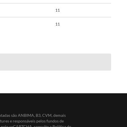
11
11
entadas são ANBIMA, B3, CVM, demais
ntures e responsáveis pelos fundos de
do pelo reCAPTCHA, consulte a
Política de