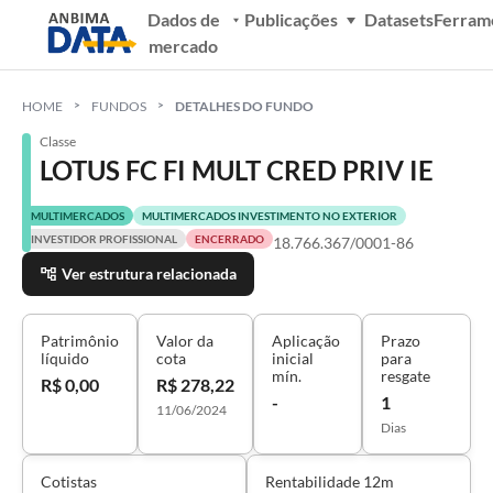
Dados de
Publicações
Datasets
Ferram
mercado
HOME
FUNDOS
DETALHES DO FUNDO
Classe
LOTUS FC FI MULT CRED PRIV IE
MULTIMERCADOS
MULTIMERCADOS INVESTIMENTO NO EXTERIOR
INVESTIDOR PROFISSIONAL
ENCERRADO
18.766.367/0001-86
Ver estrutura relacionada
Patrimônio
Valor da
Aplicação
Prazo
líquido
cota
inicial
para
mín.
resgate
R$ 0,00
R$ 278,22
-
1
11/06/2024
Dias
Cotistas
Rentabilidade 12m