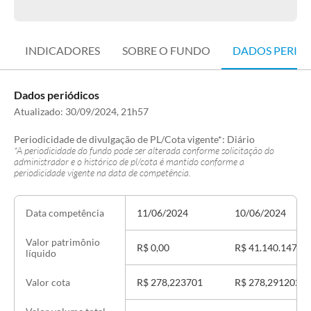
INDICADORES
SOBRE O FUNDO
DADOS PERIÓ
Dados periódicos
Atualizado:
30/09/2024, 21h57
Periodicidade de divulgação de PL/Cota vigente*:
Diário
*A periodicidade do fundo pode ser alterada conforme solicitação do
administrador e o histórico de pl/cota é mantido conforme a
periodicidade vigente na data de competência.
11/06/2024
10/06/2024
Data competência
Valor patrimônio
R$ 0,00
R$ 41.140.147,43
líquido
R$ 278,223701
R$ 278,291202
Valor cota