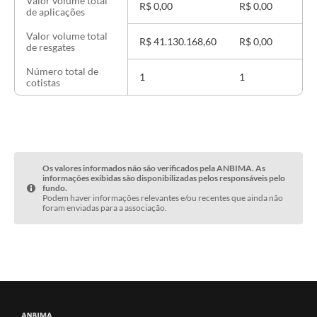
Valor volume total
R$ 0,00
R$ 0,00
de aplicações
Valor volume total
R$ 41.130.168,60
R$ 0,00
de resgates
Número total de
1
1
cotistas
Os valores informados não são verificados pela ANBIMA. As
informações exibidas são disponibilizadas pelos responsáveis pelo
fundo.
Podem haver informações relevantes e/ou recentes que ainda não
foram enviadas para a associação.