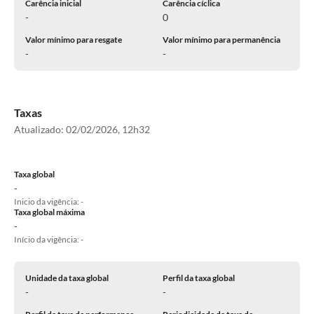
Carência inicial
Carência cíclica
-
0
Valor mínimo para resgate
Valor mínimo para permanência
-
-
Taxas
Atualizado:
02/02/2026, 12h32
Taxa global
-
Inicio da vigência: -
Taxa global máxima
-
Início da vigência: -
Unidade da taxa global
Perfil da taxa global
-
-