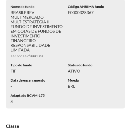
Nome do fundo
Código ANBIMA fundo
BRASILPREV
F0000328367
MULTIMERCADO
MULTIESTRATÉGIA III
FUNDO DE INVESTIMENTO
EM COTAS DE FUNDOS DE
INVESTIMENTO
FINANCEIRO
RESPONSABILIDADE
LIMITADA
14.099.149/0001-84
Tipo do fundo
Status do fundo
FIF
ATIVO
Data de encerramento
Moeda
-
BRL
Adaptado RCVM-175
S
Classe