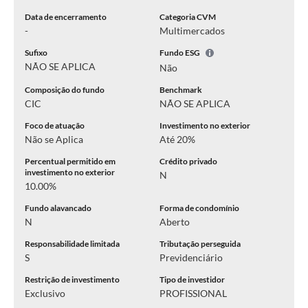
Data de encerramento
Categoria CVM
-
Multimercados
Sufixo
Fundo ESG
NÃO SE APLICA
Não
Composição do fundo
Benchmark
CIC
NÃO SE APLICA
Foco de atuação
Investimento no exterior
Não se Aplica
Até 20%
Percentual permitido em
Crédito privado
investimento no exterior
N
10.00%
Fundo alavancado
Forma de condomínio
N
Aberto
Responsabilidade limitada
Tributação perseguida
S
Previdenciário
Restrição de investimento
Tipo de investidor
Exclusivo
PROFISSIONAL