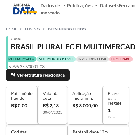
Dados de
Publicações
Datasets
Ferram
mercado
HOME
FUNDOS
DETALHES DO FUNDO
Classe
BRASIL PLURAL FC FI MULTIMERCA
MULTIMERCADOS
MULTIMERCADOS LIVRE
INVESTIDOR GERAL
ENCERRADO
15.796.357/0001-03
Ver estrutura relacionada
Patrimônio
Valor da
Aplicação
Prazo
líquido
cota
inicial mín.
para
resgate
R$ 0,00
R$ 2,13
R$ 3.000,00
1
30/04/2021
Dias
Cotistas
Rentabilidade 12m