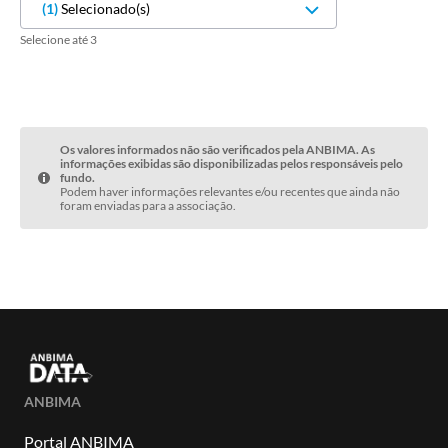
(
1
)
Selecionado(s)
Selecione até 3
Os valores informados não são verificados pela ANBIMA. As
informações exibidas são disponibilizadas pelos responsáveis pelo
fundo.
Podem haver informações relevantes e/ou recentes que ainda não
foram enviadas para a associação.
ANBIMA
Portal ANBIMA