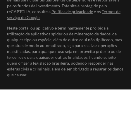
pelos fundos de investimento. Este site é protegido pelo
reCAPTCHA, consulte a
Política de privacidade
e os
Termos de
serviço do Google.
Neste portal ou aplicativo é terminantemente proibida a
utilização de aplicativos spider ou de mineração de dados, de
qualquer tipo ou espécie, além de outro aqui não tipificado, mas
que atue de modo automatizado, seja para realizar operações
massificadas, para qualquer uso seja em proveito próprio ou de
terceiros e para quaisquer outras finalidades, ficando sujeito
quem o fizer à legislação brasileira, podendo responder nas
esferas civis e criminais, além de ser obrigado a reparar os danos
que causar.