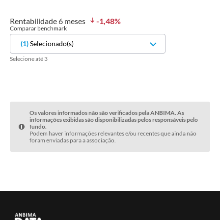
Rentabilidade
6 meses
-1,48
%
Comparar benchmark
(
1
)
Selecionado(s)
Selecione até 3
Os valores informados não são verificados pela ANBIMA. As
informações exibidas são disponibilizadas pelos responsáveis pelo
fundo.
Podem haver informações relevantes e/ou recentes que ainda não
foram enviadas para a associação.