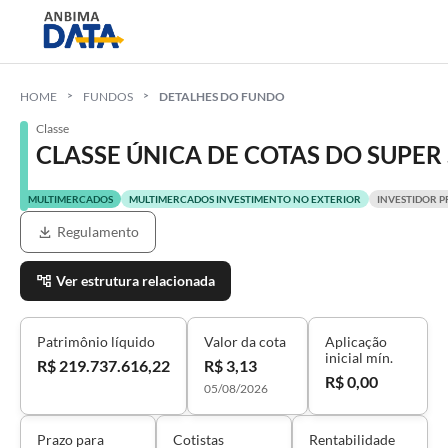
HOME
FUNDOS
DETALHES DO FUNDO
Classe
CLASSE ÚNICA DE COTAS DO SUPER
MULTIMERCADOS
MULTIMERCADOS INVESTIMENTO NO EXTERIOR
INVESTIDOR P
Regulamento
Ver estrutura relacionada
Patrimônio líquido
Valor da cota
Aplicação
inicial mín.
R$ 219.737.616,22
R$ 3,13
R$ 0,00
05/08/2026
Prazo para
Cotistas
Rentabilidade